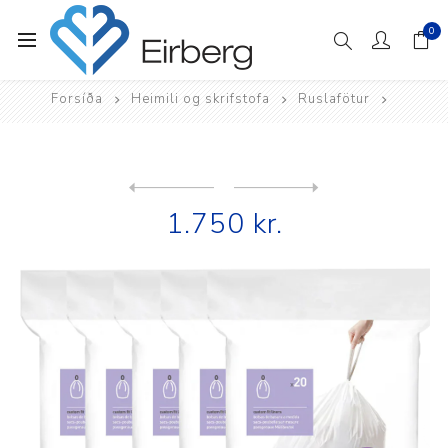
0
Forsíða
Heimili og skrifstofa
Ruslafötur
Next
product
Previous product
simplehuman 35L endurvinnsl...
1.750 kr.