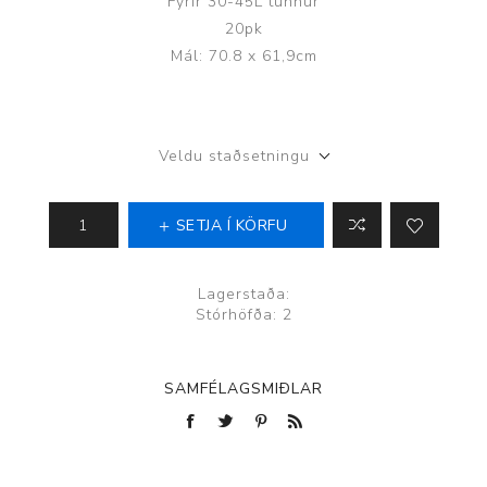
Fyrir 30-45L tunnur
20pk
Mál: 70.8 x 61,9cm
Veldu staðsetningu
SETJA Í KÖRFU
Lagerstaða:
Stórhöfða: 2
SAMFÉLAGSMIÐLAR