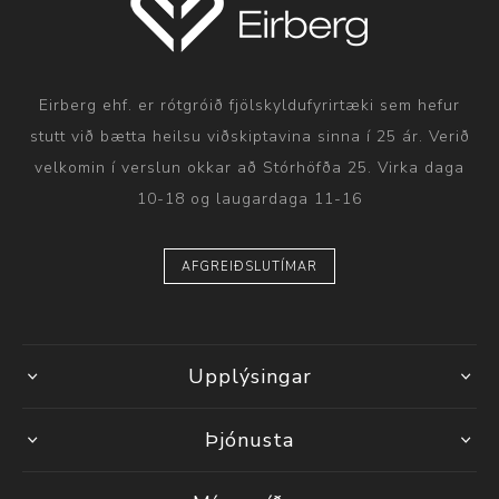
Eirberg ehf. er rótgróið fjölskyldufyrirtæki sem hefur
stutt við bætta heilsu viðskiptavina sinna í 25 ár. Verið
velkomin í verslun okkar að Stórhöfða 25. Virka daga
10-18 og laugardaga 11-16
AFGREIÐSLUTÍMAR
Upplýsingar
Þjónusta