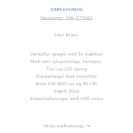
SIMPLEHUMAN
Vörunúmer:
SIM-ST3061
Litur Brass
Vandaður spegill með 5x stækkun
Með nýrri ljósastillingu, kertaljós
Tru-Lux LED lýsing
Dimmanlegur með snertifleti
Birta 100-800 Lux og 90 CRI
Stærð 20cm
Endurhlaðanlegur með USB snúru
Veldu staðsetningu