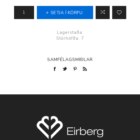
SETJA Í KÖRFU
Lagerstaða:
Stórhöfða: 7
SAMFÉLAGSMIÐLAR