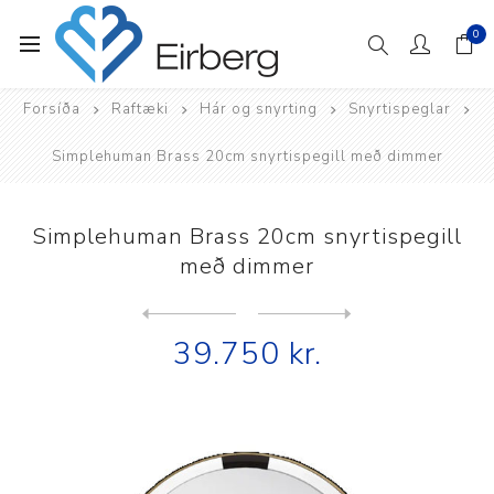
0
Forsíða
Raftæki
Hár og snyrting
Snyrtispeglar
Simplehuman Brass 20cm snyrtispegill með dimmer
Simplehuman Brass 20cm snyrtispegill
með dimmer
Next
product
Previous product
simplehuman snyrtispegill 1...
39.750 kr.