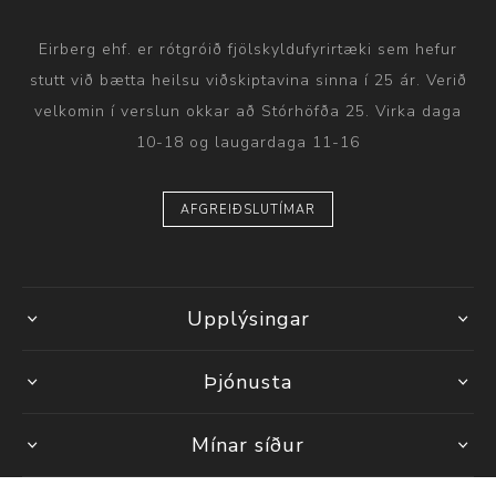
Eirberg ehf. er rótgróið fjölskyldufyrirtæki sem hefur
stutt við bætta heilsu viðskiptavina sinna í 25 ár. Verið
velkomin í verslun okkar að Stórhöfða 25. Virka daga
10-18 og laugardaga 11-16
AFGREIÐSLUTÍMAR
Upplýsingar
Þjónusta
Mínar síður