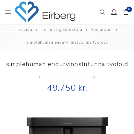
0
Forsíða
Heimili og skrifstofa
Ruslafötur
simplehuman endurvinnslutunna tvöföld
simplehuman endurvinnslutunna tvöföld
Next
product
Previous product
49.750 kr.