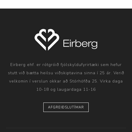
Eirberg ehf. er rótgróið fjölskyldufyrirtæki sem hefur
stutt við bætta heilsu viðskiptavina sinna í 25 ár. Verið
velkomin í verslun okkar að Stórhöfða 25. Virka daga
10-18 og laugardaga 11-16
AFGREIÐSLUTÍMAR