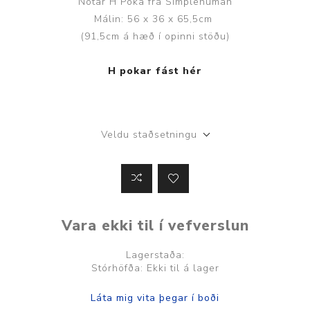
Notar H Poka frá Simplehuman
Málin: 56 x 36 x 65,5cm
(91,5cm á hæð í opinni stöðu)
H pokar fást hér
Veldu staðsetningu
Vara ekki til í vefverslun
Lagerstaða:
Stórhöfða: Ekki til á lager