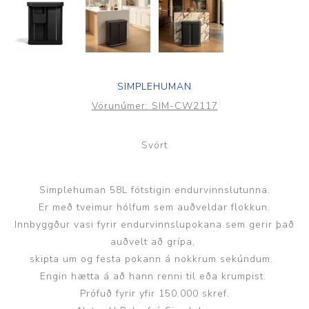
SIMPLEHUMAN
Vörunúmer:
SIM-CW2117
Svört
Simplehuman 58L fótstigin endurvinnslutunna.
Er með tveimur hólfum sem auðveldar flokkun.
Innbyggður vasi fyrir endurvinnslupokana sem gerir það
auðvelt að grípa,
skipta um og festa pokann á nokkrum sekúndum.
Engin hætta á að hann renni til eða krumpist.
Prófuð fyrir yfir 150.000 skref.