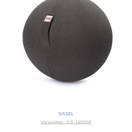
SISSEL
Vörunúmer:
SIS-160000