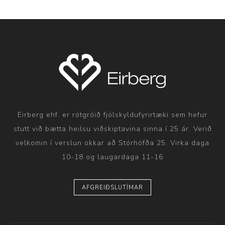
Eirberg ehf. er rótgróið fjölskyldufyrirtæki sem hefur
stutt við bætta heilsu viðskiptavina sinna í 25 ár. Verið
velkomin í verslun okkar að Stórhöfða 25. Virka daga
10-18 og laugardaga 11-16
AFGREIÐSLUTÍMAR