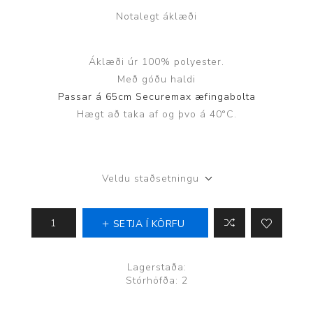
Notalegt áklæði
Áklæði úr 100% polyester.
Með góðu haldi
Passar á 65cm Securemax æfingabolta
Hægt að taka af og þvo á 40°C.
Veldu staðsetningu
SETJA Í KÖRFU
Lagerstaða:
Stórhöfða: 2