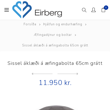
0
Forsíða
Þjálfun og endurhæfing
Æfingadýnur og boltar
Sissel áklæði á æfingabolta 65cm grátt
Sissel áklæði á æfingabolta 65cm grátt
Next
product
Previous product
Sissel Bolti 55 cm Securema...
11.950 kr.