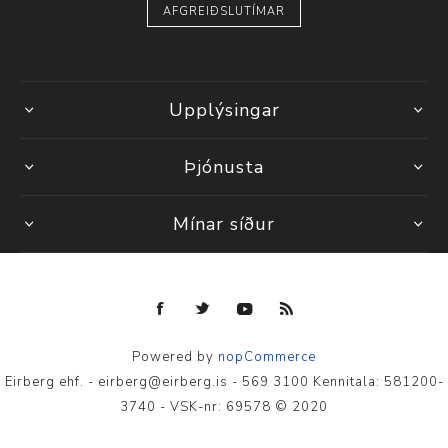
AFGREIÐSLUTÍMAR
Upplýsingar
Þjónusta
Mínar síður
Powered by
nopCommerce
Eirberg ehf. - eirberg@eirberg.is - 569 3100 Kennitala: 581200-
3740 - VSK-nr: 69578 © 2020