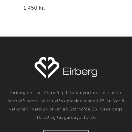
1.450 kr.
Eirberg ehf. er rótgróið fjölskyldufyrirtæki sem hefur
stutt við bætta heilsu viðskiptavina sinna í 25 ár. Verið
velkomin í verslun okkar að Stórhöfða 25. Virka daga
10-18 og laugardaga 11-16