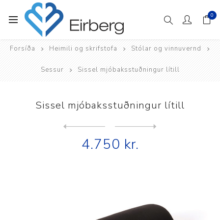
0
Forsíða
Heimili og skrifstofa
Stólar og vinnuvernd
Sessur
Sissel mjóbaksstuðningur lítill
Sissel mjóbaksstuðningur lítill
Next
product
Previous product
Sissel SITFIT Loftsessa plu...
4.750 kr.