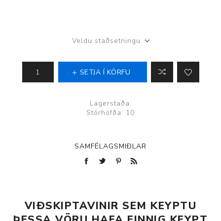
Veldu staðsetningu
SETJA Í KÖRFU
Lagerstaða:
Stórhöfða: 10
SAMFÉLAGSMIÐLAR
VIÐSKIPTAVINIR SEM KEYPTU
ÞESSA VÖRU HAFA EINNIG KEYPT