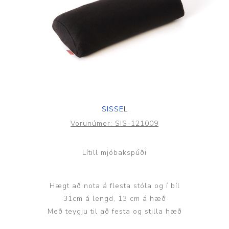
SISSEL
Vörunúmer:
SIS-121009
Lítill mjóbakspúði
Hægt að nota á flesta stóla og í bíl
31cm á lengd, 13 cm á hæð
Með teygju til að festa og stilla hæð