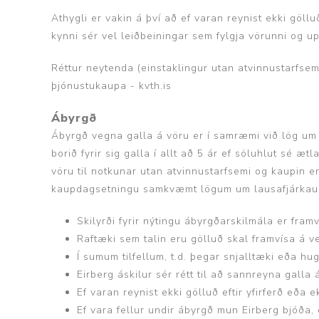
Athygli er vakin á því að ef varan reynist ekki göl
kynni sér vel leiðbeiningar sem fylgja vörunni og up
Réttur neytenda (einstaklingur utan atvinnustarfse
þjónustukaupa - kvth.is
Ábyrgð
Ábyrgð vegna galla á vöru er í samræmi við lög um n
borið fyrir sig galla í allt að 5 ár ef söluhlut sé 
vöru til notkunar utan atvinnustarfsemi og kaupin er
kaupdagsetningu samkvæmt lögum um lausafjárkaup
Skilyrði fyrir nýtingu ábyrgðarskilmála er fram
Raftæki sem talin eru gölluð skal framvísa á v
Í sumum tilfellum, t.d. þegar snjalltæki eða 
Eirberg áskilur sér rétt til að sannreyna galla
Ef varan reynist ekki gölluð eftir yfirferð e
Ef vara fellur undir ábyrgð mun Eirberg bjóða, e