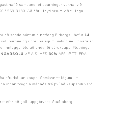
hafið samband, ef spurningar vakna, við
/ 569-3180. Að öðru leyti vísum við til laga
því að senda pöntun á netfang Eirbergs , hefur
14
 og í söluhæfum og upprunalegum umbúðum. Ef vara er
andi innleggsnótu að andvirði vörukaupa. Flutnings-
INGARSÖLU
Þ.E.A.S. MEÐ
30%
AFSLÆTTI EÐA
t eða afturköllun kaupa. Samkvæmt lögum um
anda innan tveggja mánaða frá því að kaupandi varð
t eftir að galli uppgötvast. Stuðlaberg