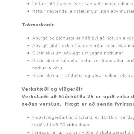
Í öllum tilfellum er fyrst kannaðir möguleikar á
Réttur neytenda (einstaklingur utan atvinnusta
Takmarkanir
Ábyrgð og þjónusta er háð því að notkun á vöru
Ábyrgð gildir ekki ef bilun verður sem rekja m
Gildir ekki um eðlilegt slit vegna notkunar.
Gildir ekki ef búnaður hefur verið opnaður, þrið
notkun á vöru.
Gildir ekki um rafhlöður og aðrar slíkar rekstr
Verkstæði og viðgerðir
Verkstæði að Stórhöfða 25 er opið virka da
neðan verslun. Hægt er að senda fyrirsp
Meðalviðgerðartími á Íslandi er 10‐15 virkir da
tekið allt að 20 virka daga.
Fyrirspurnir um vörur í viðgerð skulu berast á