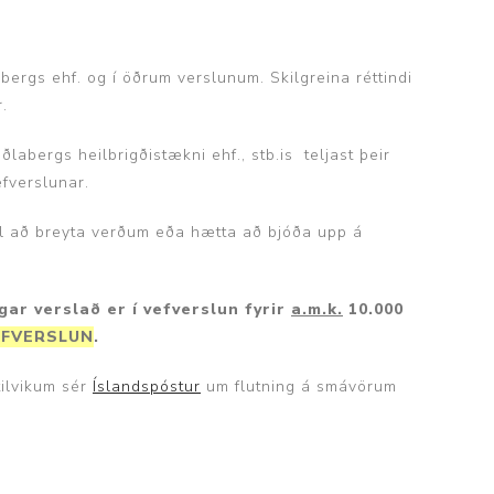
bergs ehf. og í öðrum verslunum. Skilgreina réttindi
.
Þjálfun og endurhæfing
labergs heilbrigðistækni ehf., stb.is teljast þeir
efverslunar.
r til að breyta verðum eða hætta að bjóða upp á
r
ar
ar verslað er í vefverslun fyrir
a.m.k.
10.000
VEFVERSLUN
.
tilvikum sér
Íslandspóstur
um flutning á smávörum