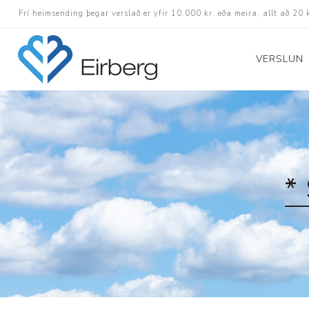
Frí heimsending þegar verslað er yfir 10.000 kr. eða meira, allt að 20 
VERSLUN
Skór
Götuskór
Hlaupaskór
*
Utanvega- og göng
Barnaskór
Inniskór
Eldri skór á afslætt