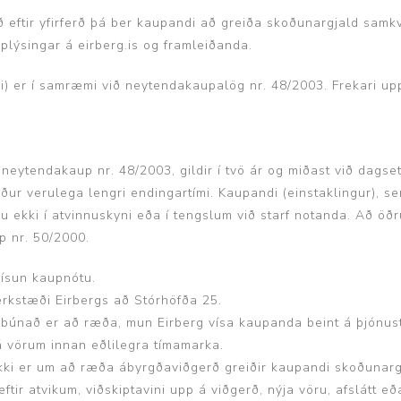
luð eftir yfirferð þá ber kaupandi að greiða skoðunargjald sa
plýsingar á eirberg.is og framleiðanda.
mi) er í samræmi við neytendakaupalög nr. 48/2003. Frekari u
eytendakaup nr. 48/2003, gildir í tvö ár og miðast við dagset
ætlaður verulega lengri endingartími. Kaupandi (einstaklingur), 
u ekki í atvinnuskyni eða í tengslum við starf notanda. Að öðru
 nr. 50/2000.
vísun kaupnótu.
erkstæði Eirbergs að Stórhöfða 25.
hugbúnað er að ræða, mun Eirberg vísa kaupanda beint á þjónus
 á vörum innan eðlilegra tímamarka.
ða ekki er um að ræða ábyrgðaviðgerð greiðir kaupandi skoðuna
ftir atvikum, viðskiptavini upp á viðgerð, nýja vöru, afslátt e