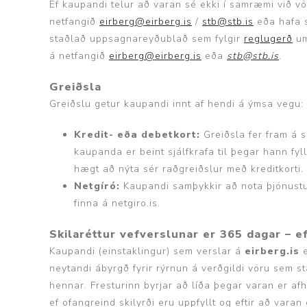
Ef kaupandi telur að varan sé ekki í samræmi við vö
netfangið
eirberg@eirberg.is
/
stb@stb.is
eða hafa s
staðlað uppsagnareyðublað sem fylgir
reglugerð
um
á netfangið
eirberg@eirberg.is
eða
stb@stb.is
.
Greiðsla
Greiðslu getur kaupandi innt af hendi á ýmsa vegu:
Kredit- eða debetkort:
Greiðsla fer fram á s
kaupanda er beint sjálfkrafa til þegar hann fyl
hægt að nýta sér raðgreiðslur með kreditkorti.
Netgíró:
Kaupandi samþykkir að nota þjónustu 
finna á netgiro.is.
Skilaréttur vefverslunar er 365 dagar – ef
Kaupandi (einstaklingur) sem verslar á
eirberg.is
neytandi ábyrgð fyrir rýrnun á verðgildi vöru sem st
hennar. Fresturinn byrjar að líða þegar varan er a
ef ofangreind skilyrði eru uppfyllt og eftir að va