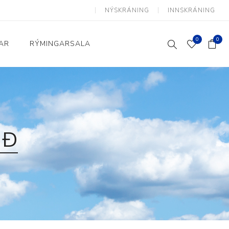
NÝSKRÁNING
INNSKRÁNING
0
0
AR
RÝMINGARSALA
Heimili og skrifstofa
kkur
Baðherbergi
Eldhús
GÐ
Lyftihægindastólar
Ruslafötur
Stólar og vinnuvernd
æki
Svefnherbergi
Athafnir daglegs lífs