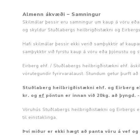
Almenn ákvæði
–
Samningur
Skilmálar þessir eru samningur um kaup á vöru eða þ
og skyldur Stuðlabergs heilbrigðistækni og Eirberg
Aðrar vörur
Hafi skilmálar þessir ekki verið samþykktir af kaupa
samþykktir við fyrstu kaup á vöru eða þjónustu og s
Ljós og öryggi
Eirberg ehf. / Stuðlabergs heilbrigðistækni ehf. áski
Stafir og
vörutegundir fyrirvaralaust. Stundum getur þurft að 
gönguhjálpartæki
Ferðavörur
Stuðlaberg heilbrigðistækni ehf. og Eirberg 
kr. og
ef
pöntun er innan við 20kg. að þyngd. 
Vöruhús Stuðlabergs heilbrigðistækni og Eirbergs ehf.
til einstaklinga.
Því miður er ekki hægt að panta vöru á vef og 