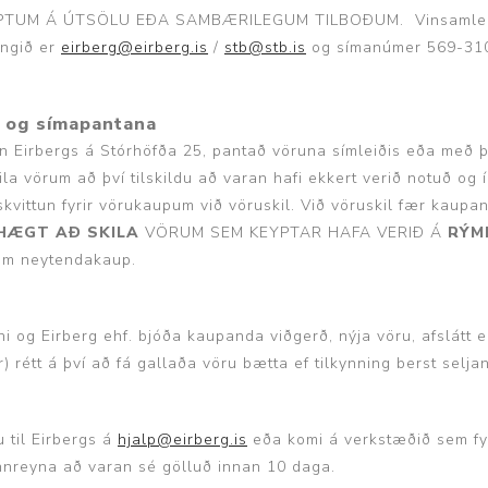
PTUM Á ÚTSÖLU EÐA SAMBÆRILEGUM TILBOÐUM. Vinsamlegast 
angið er
eirberg@eirberg.is
/
stb@stb.is
og símanúmer 569-3100 
a og símapantana
lun Eirbergs á Stórhöfða 25, pantað vöruna símleiðis eða með 
kila vörum að því tilskildu að varan hafi ekkert verið notuð
gskvittun fyrir vörukaupum við vöruskil. Við vöruskil fær kaup
 HÆGT AÐ SKILA
VÖRUM SEM KEYPTAR HAFA VERIÐ Á
RÝM
 um neytendakaup.
ni og Eirberg ehf. bjóða kaupanda viðgerð, nýja vöru, afslát
 rétt á því að fá gallaða vöru bætta ef tilkynning berst selj
 til Eirbergs á
hjalp@eirberg.is
eða komi á verkstæðið sem fyrs
sannreyna að varan sé gölluð innan 10 daga.