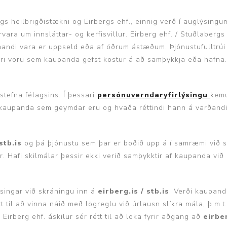
Nálastungudýnur
s heilbrigðistækni og Eirbergs ehf., einnig verð í auglýsing
Réttstöðubelti
vara um innsláttar- og kerfisvillur. Eirberg ehf. / Stuðlabergs h
Íþrótta- og Kinesiotei
omandi vara er uppseld eða af öðrum ástæðum. Þjónustufulltrúi
ri vöru sem kaupanda gefst kostur á að samþykkja eða hafna.
stefna félagsins. Í þessari
persónuverndaryfirlýsingu
kemu
kaupanda sem geymdar eru og hvaða réttindi hann á varðandi
stb.is
og þá þjónustu sem þar er boðið upp á í samræmi við
ur. Hafi skilmálar þessir ekki verið samþykktir af kaupanda vi
singar við skráningu inn á
eirberg.is /
stb.is
. Verði kaupand
t til að vinna náið með lögreglu við úrlausn slíkra mála, þ.m
 Eirberg ehf. áskilur sér rétt til að loka fyrir aðgang að
eirbe