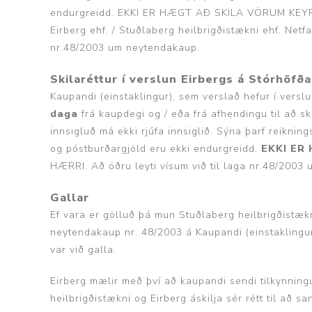
endurgreidd. EKKI ER HÆGT AÐ SKILA VÖRUM KEY
Eirberg ehf. / Stuðlaberg heilbrigðistækni ehf. Netf
nr.48/2003 um neytendakaup.
Skilaréttur í verslun Eirbergs á Stórhöfð
Kaupandi (einstaklingur), sem verslað hefur í vers
daga
frá kaupdegi og / eða frá afhendingu til að s
innsigluð má ekki rjúfa innsiglið. Sýna þarf reiknin
og póstburðargjöld eru ekki endurgreidd.
EKKI ER
HÆRRI. Að öðru leyti vísum við til laga nr.48/2003
Gallar
Ef vara er gölluð þá mun Stuðlaberg heilbrigðistæk
neytendakaup nr. 48/2003 á Kaupandi (einstaklingur)
var við galla.
Eirberg mælir með því að kaupandi sendi tilkynningu
heilbrigðistækni og Eirberg áskilja sér rétt til að 