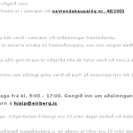
 viðgerð vöru.
rfsemi) er í samræmi við
neytendakaupalög nr. 48/2003
.
 hafi verið í samræmi við leiðbeiningar framleiðanda.
á til annarra orsaka en framleiðslugalla, svo sem rangrar meðf
ji aðili gert tilraun til viðgerða eða átt hefur verið við vöru 
arvöru sem eðlilegt getur verið að þurfi að endurnýja fyrir lok 
ga frá kl. 9:00 - 17:00. Gengið inn um aðalinngang
urn á
hjalp@eirberg.is
gar. Viðgerðartími Eirbergs eru 10 virkir dagar (miðað við mótt
 netfangið
hjalp@eirberg.is, en aðeins ef liðnir eru 10 virkir da