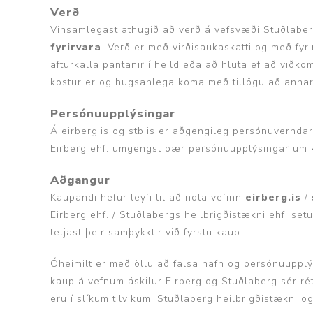
Verð
Vinsamlegast athugið að verð á vefsvæði Stuðlaberg
fyrirvara
. Verð er með virðisaukaskatti
og með fyrir
afturkalla pantanir í heild eða að hluta ef að viðk
kostur er og hugsanlega koma með tillögu að annar
Persónuupplýsingar
Á eirberg.is og stb.is er aðgengileg persónuverndar
Eirberg ehf. umgengst þær persónuupplýsingar um 
Aðgangur
Kaupandi hefur leyfi til að nota vefinn
eirberg.is
/
Eirberg ehf. / Stuðlabergs heilbrigðistækni ehf. set
teljast þeir samþykktir við fyrstu kaup.
Óheimilt er með öllu að falsa nafn og persónuupplý
kaup á vefnum áskilur Eirberg og Stuðlaberg sér rét
eru í slíkum tilvikum. Stuðlaberg heilbrigðistækni og