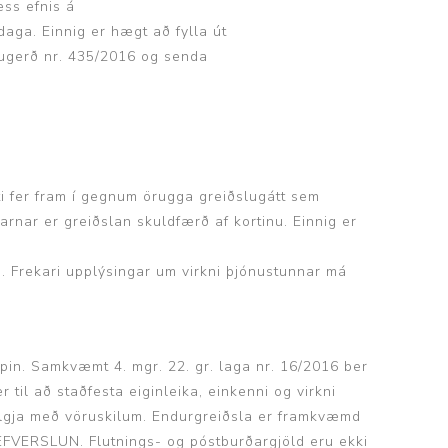
ess efnis á
ga. Einnig er hægt að fylla út
glugerð nr. 435/2016 og senda
ti fer fram í gegnum örugga greiðslugátt sem
arnar er greiðslan skuldfærð af kortinu. Einnig er
. Frekari upplýsingar um virkni þjónustunnar má
upin. Samkvæmt 4. mgr. 22. gr. laga nr. 16/2016 ber
til að staðfesta eiginleika, einkenni og virkni
fylgja með vöruskilum. Endurgreiðsla er framkvæmd
VEFVERSLUN. Flutnings- og póstburðargjöld eru ekki