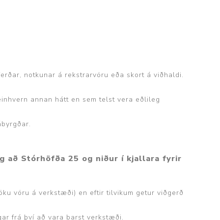
erðar, notkunar á rekstrarvöru eða skort á viðhaldi.
á einhvern annan hátt en sem telst vera eðlileg
ábyrgðar.
 að Stórhöfða 25 og niður í kjallara fyrir
öku vöru á verkstæði) en eftir tilvikum getur viðgerð
gar frá því að vara barst verkstæði.