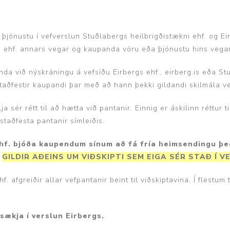
Húfur og vettlingar
Vogir og mælar
Sólgleraugu
Raförvun
jónustu í vefverslun Stuðlabergs heilbrigðistækni ehf. og Eir
Íþróttafatnaður
s ehf. annars vegar og kaupanda vöru eða þjónustu hins vegar
Aðgerðar- og þrýstingsfatnaður
nda við nýskráningu á vefsíðu Eirbergs ehf., eirberg.is eða Stuð
taðfestir kaupandi þar með að hann þekki gildandi skilmála v
Aðgerðarfatnaður
Aðrar æfingavörur
lja sér rétt til að hætta við pantanir. Einnig er áskilinn réttu
Brjóstaaðgerðir
Æfingadýnur og bolta
staðfesta pantanir símleiðis.
Þrýstingsvörur
Vatnsflöskur og brús
ehf. bjóða kaupendum sínum að fá fría heimsendingu þeg
Gigtarvörur
-
GILDIR AÐEINS UM VIÐSKIPTI SEM EIGA SÉR STAÐ Í 
Hita- og kælimeðferð
 afgreiðir allar vefpantanir beint til viðskiptavina. Í flestum 
Stuðningshlífar
Næring
sækja í verslun Eirbergs.
Jógavörur