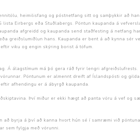
kennitölu, heimilisfang og póstnetfang sitt og samþykkir að ha
 lista Eirbergs eða Stuðlabergs. Pöntun kaupanda á vefversl
n kaupanda afgreidd og kaupanda send staðfesting á netfang ha
da eða greiðslumiðlun hans. Kaupanda er bent á að kynna sér v
ftir viku og engin skýring borist á töfum.
ag. Á álagstímum má þó gera ráð fyrir lengri afgreiðslufrests. 
runnar. Pöntunum er almennt dreift af Íslandspósti og gilda 
 eftir afhendingu er á ábyrgð kaupanda.
viðskiptavina. Því miður er ekki hægt að panta vöru á vef og sæ
n að byrja á því að kanna hvort hún sé í samræmi við pöntunar
gar sem fylgja með vörunni.