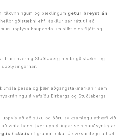
um, tilkynningum og bæklingum
getur breyst án
eilbrigðistækni ehf. áskilur sér rétt til að
p
 mun upplýsa kaupanda um slíkt eins fljótt og
r fram hvernig Stuðlaberg heilbrigðistækni og
 upplýsingarnar.
 skilmála þessa og þær aðgangstakmarkanir sem
ð nýskráningu á vefsíðu Eirbergs og Stuðlabergs ,
i uppvís að að slíku og öðru sviksamlegu athæfi við
.t. að veita henni þær upplýsingar sem nauðsynlegar
rg.is /
stb.is
ef grunur leikur á sviksamlegu athæfi.