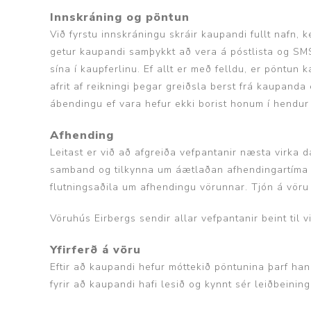
Innskráning og pöntun
Við fyrstu innskráningu skráir kaupandi fullt nafn, 
getur kaupandi samþykkt að vera á póstlista og SMS
sína í kaupferlinu. Ef allt er með felldu, er pöntu
afrit af reikningi þegar greiðsla berst frá kaupan
ábendingu ef vara hefur ekki borist honum í hendur e
Afhending
Leitast er við að afgreiða vefpantanir næsta virka d
samband og tilkynna um áætlaðan afhendingartíma vö
flutningsaðila um afhendingu vörunnar. Tjón á vöru
Vöruhús Eirbergs sendir allar vefpantanir beint til 
Yfirferð á vöru
Eftir að kaupandi hefur móttekið pöntunina þarf han
fyrir að kaupandi hafi lesið og kynnt sér leiðbeinin