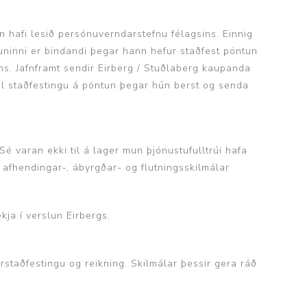
nn hafi lesið persónuverndarstefnu félagsins. Einnig
uninni er bindandi þegar hann hefur staðfest pöntun
ns. Jafnframt sendir Eirberg / Stuðlaberg kaupanda
el staðfestingu á pöntun þegar hún berst og senda
Sé varan ekki til á lager mun þjónustufulltrúi hafa
afhendingar-, ábyrgðar- og flutningsskilmálar
kja í verslun Eirbergs.
staðfestingu og reikning. Skilmálar þessir gera ráð