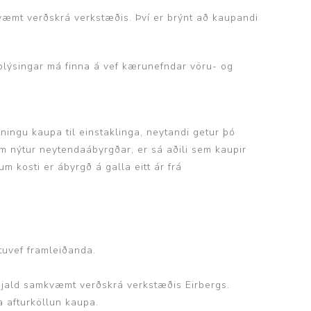
mkvæmt verðskrá verkstæðis. Því er brýnt að kaupandi
pplýsingar má finna á vef kærunefndar vöru- og
ningu kaupa til einstaklinga, neytandi getur þó
sem nýtur neytendaábyrgðar, er sá aðili sem kaupir
m kosti er ábyrgð á galla eitt ár frá
tuvef framleiðanda.
rgjald samkvæmt verðskrá verkstæðis Eirbergs.
ða afturköllun kaupa.