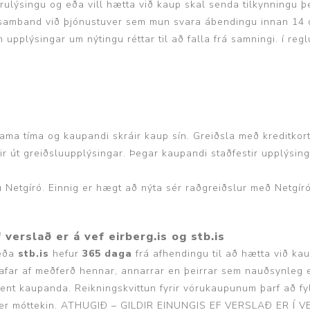
rulýsingu og eða vill hætta við kaup skal senda tilkynningu þ
amband við þjónustuver sem mun svara ábendingu innan 14 da
 upplýsingar um nýtingu réttar til að falla frá samningi. í re
ama tíma og kaupandi skráir kaup sín. Greiðsla með kreditkor
lir út greiðsluupplýsingar. Þegar kaupandi staðfestir upplýsing
Netgíró. Einnig er hægt að nýta sér raðgreiðslur með Netgíró
 verslað er á vef eirberg.is og stb.is
eða
stb.is
hefur
365 daga
frá afhendingu til að hætta við ka
afar af meðferð hennar, annarrar en þeirrar sem nauðsynleg er 
fhent kaupanda. Reikningskvittun fyrir vörukaupunum þarf að 
ran er móttekin. ATHUGIÐ – GILDIR EINUNGIS EF VERSLAÐ ER Í 