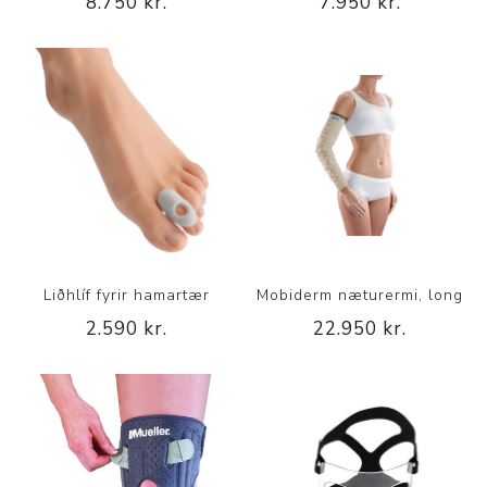
8.750 kr.
7.950 kr.
Liðhlíf fyrir hamartær
Mobiderm næturermi, long
2.590 kr.
22.950 kr.