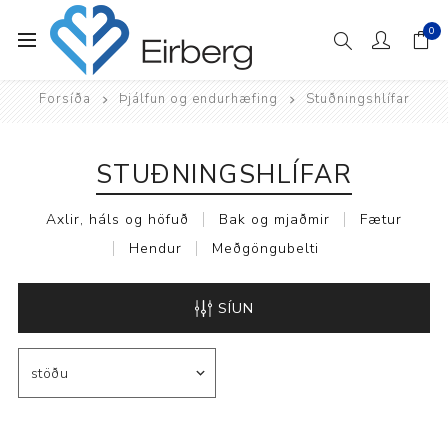
0
Forsíða
Þjálfun og endurhæfing
Stuðningshlífar
STUÐNINGSHLÍFAR
Axlir, háls og höfuð
Bak og mjaðmir
Fætur
Hendur
Meðgöngubelti
SÍUN