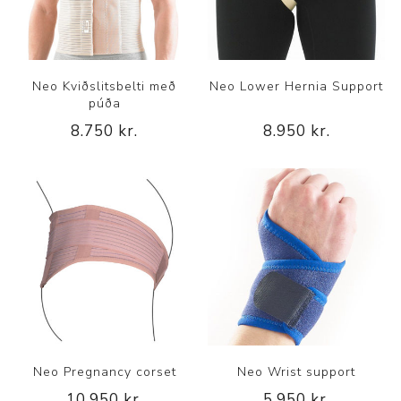
Neo Kviðslitsbelti með
Neo Lower Hernia Support
púða
8.750 kr.
8.950 kr.
Neo Pregnancy corset
Neo Wrist support
10.950 kr.
5.950 kr.