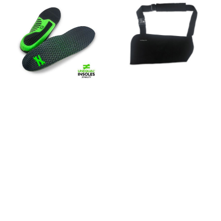
Unequal Stability Innlegg
Vitility fatli 42X22cm
12.750 kr.
3.950 kr.
FLOKKAR
FRAMLEIÐANDI