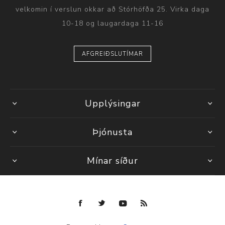
velkomin í verslun okkar að Stórhöfða 25. Virka daga
10-18 og laugardaga 11-16
AFGREIÐSLUTÍMAR
Upplýsingar
Þjónusta
Mínar síður