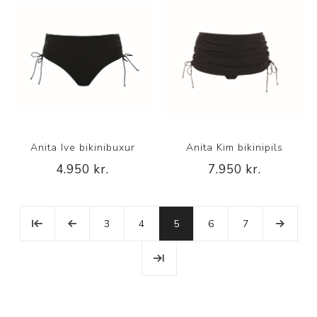
Anita Ive bikinibuxur
Anita Kim bikinipils
4.950 kr.
7.950 kr.
3
4
5
6
7