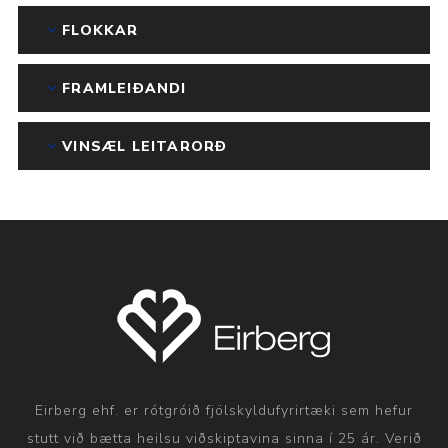
FLOKKAR
FRAMLEIÐANDI
VINSÆL LEITARORÐ
Eirberg ehf. er rótgróið fjölskyldufyrirtæki sem hefur
stutt við bætta heilsu viðskiptavina sinna í 25 ár. Verið