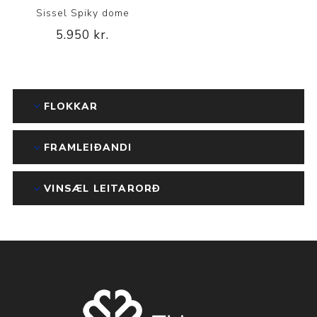
Sissel Spiky dome
5.950 kr.
FLOKKAR
FRAMLEIÐANDI
VINSÆL LEITARORÐ