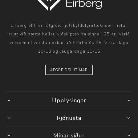
Eirberg ehf. er rótgróið fjölskyldufyrirtæki sem hefur
stutt við bætta heilsu viðskiptavina sinna í 25 ár. Verið
velkomin í verslun okkar að Stórhöfða 25. Virka daga
10-18 og laugardaga 11-16
AFGREIÐSLUTÍMAR
Upplýsingar
Þjónusta
Mínar síður