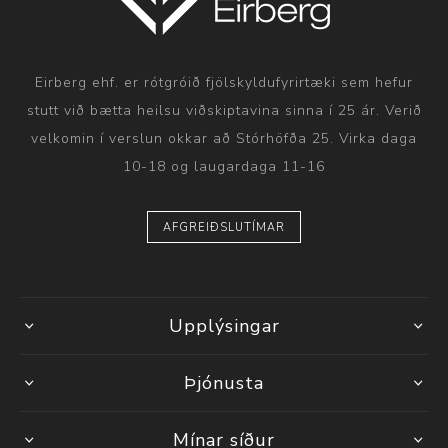
Eirberg ehf. er rótgróið fjölskyldufyrirtæki sem hefur
stutt við bætta heilsu viðskiptavina sinna í 25 ár. Verið
velkomin í verslun okkar að Stórhöfða 25. Virka daga
10-18 og laugardaga 11-16
AFGREIÐSLUTÍMAR
Upplýsingar
Þjónusta
Mínar síður