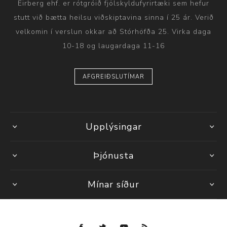
Eirberg ehf. er rótgróið fjölskyldufyrirtæki sem hefur
stutt við bætta heilsu viðskiptavina sinna í 25 ár. Verið
velkomin í verslun okkar að Stórhöfða 25. Virka daga
10-18 og laugardaga 11-16
AFGREIÐSLUTÍMAR
Upplýsingar
Þjónusta
Mínar síður