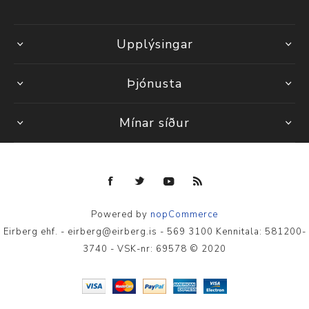
Upplýsingar
Þjónusta
Mínar síður
Powered by
nopCommerce
Eirberg ehf. - eirberg@eirberg.is - 569 3100 Kennitala: 581200-
3740 - VSK-nr: 69578 © 2020