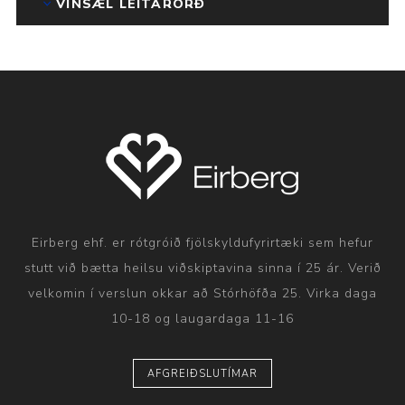
VINSÆL LEITARORÐ
Eirberg ehf. er rótgróið fjölskyldufyrirtæki sem hefur
stutt við bætta heilsu viðskiptavina sinna í 25 ár. Verið
velkomin í verslun okkar að Stórhöfða 25. Virka daga
10-18 og laugardaga 11-16
AFGREIÐSLUTÍMAR