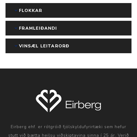
FLOKKAR
FRAMLEIÐANDI
VINSÆL LEITARORÐ
Eirberg ehf. er rótgróið fjölskyldufyrirtæki sem hefur
stutt við bætta heilsu viðskiptavina sinna í 25 ár. Verið