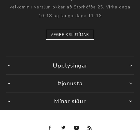
velkomin í verslun okkar að Stórhöfða 25. Virka daga
10-18 og laugardaga 11-16
AFGREIÐSLUTÍMAR
Upplýsingar
Þjónusta
Mínar síður