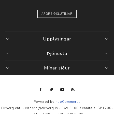
AFGREIÐSLUTÍMAR
Upplýsingar
Þjónusta
Mínar síður
Powered by
nopCommerce
Eirberg ehf. - eirberg@eirberg.is - 569 3100 Kennitala: 581200-