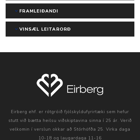
FRAMLEIÐANDI
VINSÆL LEITARORÐ
Eirberg ehf. er rótgróið fjölskyldufyrirtæki sem hefur
stutt við bætta heilsu viðskiptavina sinna í 25 ár. Verið
velkomin í verslun okkar að Stórhöfða 25. Virka daga
10-18 og laugardaga 11-16