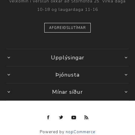
velkomin í verslun okkar að Stórhöfða 25. Virka daga
10-18 og laugardaga 11-16
AFGREIÐSLUTÍMAR
Upplýsingar
Þjónusta
Mínar síður
Powered by
nopCommerce