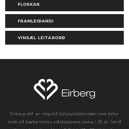
FLOKKAR
FRAMLEIÐANDI
VINSÆL LEITARORÐ
Eirberg ehf. er rótgróið fjölskyldufyrirtæki sem hefur
stutt við bætta heilsu viðskiptavina sinna í 25 ár. Verið