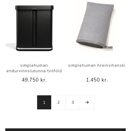
simplehuman
simplehuman hreinsihanski
endurvinnslutunna tvöföld
49.750 kr.
1.450 kr.
1
2
3