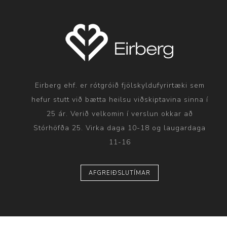
Eirberg ehf. er rótgróið fjölskyldufyrirtæki sem
hefur stutt við bætta heilsu viðskiptavina sinna í
25 ár. Verið velkomin í verslun okkar að
Stórhöfða 25. Virka daga 10-18 og laugardaga
11-16
AFGREIÐSLUTÍMAR