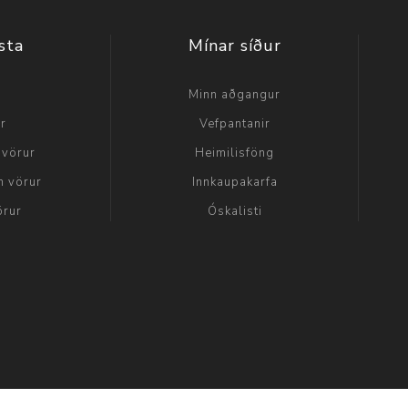
sta
Mínar síður
a
Minn aðgangur
ir
Vefpantanir
 vörur
Heimilisföng
n vörur
Innkaupakarfa
örur
Óskalisti