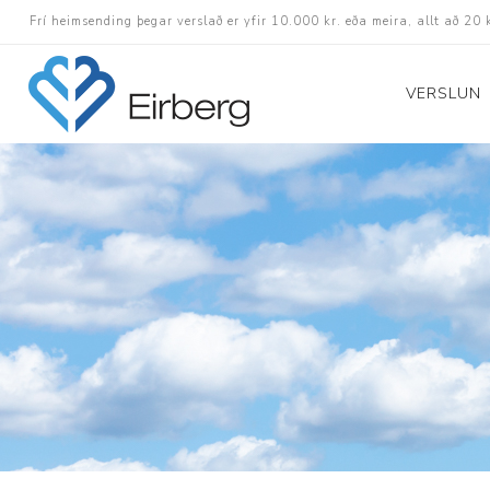
Frí heimsending þegar verslað er yfir 10.000 kr. eða meira, allt að 20 
VERSLUN
Skór
Götuskór
Hlaupaskór
Utanvega- og göng
Barnaskór
Inniskór
Eldri skór á afslætt