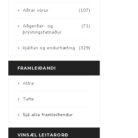
Aðrar vörur
(107)
Aðgerðar- og
(71)
þrýstingsfatnaður
Þjálfun og endurhæfing
(329)
FRAMLEIÐANDI
Altra
Tufte
Sjá alla framleiðendur
VINSÆL LEITARORÐ