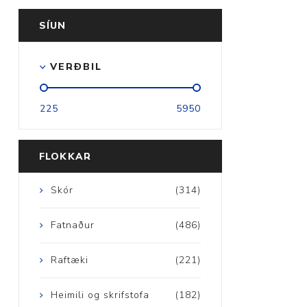
SÍUN
VERÐBIL
Aðrar vörur
225
5950
Ljós og öryggi
Stafir og
FLOKKAR
gönguhjálpartæki
Ferðavörur
Skór
(314)
Fatnaður
(486)
Raftæki
(221)
Heimili og skrifstofa
(182)