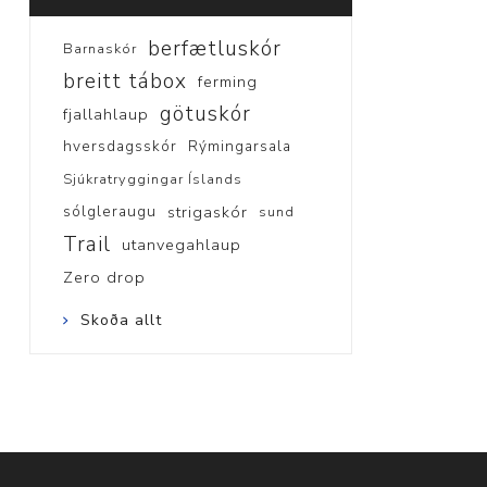
berfætluskór
Barnaskór
breitt tábox
ferming
götuskór
fjallahlaup
hversdagsskór
Rýmingarsala
Sjúkratryggingar Íslands
sólgleraugu
strigaskór
sund
Trail
utanvegahlaup
Zero drop
Skoða allt