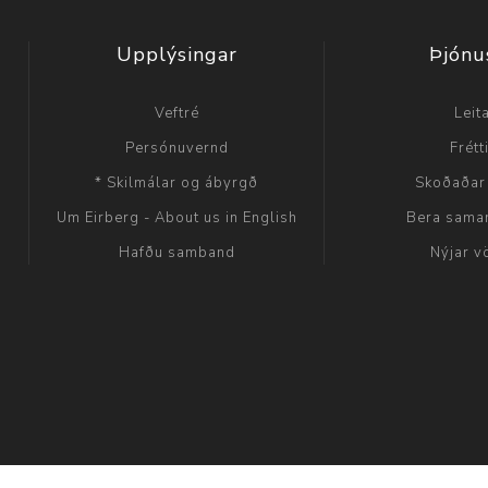
Upplýsingar
Þjónu
Veftré
Leit
Persónuvernd
Frétt
* Skilmálar og ábyrgð
Skoðaðar
Um Eirberg - About us in English
Bera sama
Hafðu samband
Nýjar v