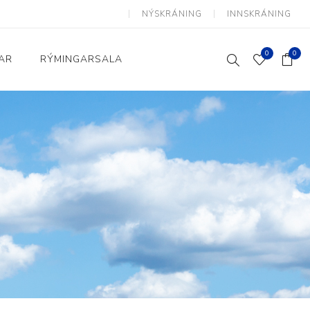
NÝSKRÁNING
INNSKRÁNING
0
0
AR
RÝMINGARSALA
Heimili og skrifstofa
kkur
Baðherbergi
Eldhús
Lyftihægindastólar
Ruslafötur
Stólar og vinnuvernd
æki
Svefnherbergi
Athafnir daglegs lífs