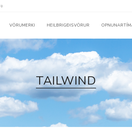
kg.
VÖRUMERKI
HEILBRIGÐISVÖRUR
OPNUNARTÍM
Fatnaður
Raftæki
Peysur og bolir
Dagljós og vekjaraklu
Náttföt
Hár og snyrting
TAILWIND
uskór
Buxur
Hljómtæki
Sokkar
Ilmgjafar
Yfirhafnir
Nudd- og hitatæki
i
Sundfatnaður
Raka- og lofthreinsit
Nærföt
Snjallúr