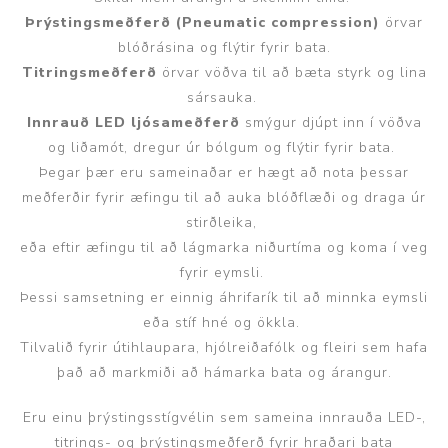
Þrýstingsmeðferð (Pneumatic compression)
örvar
blóðrásina og flýtir fyrir bata.
Titringsmeðferð
örvar vöðva til að bæta styrk og lina
sársauka.
Innrauð LED ljósameðferð
smýgur djúpt inn í vöðva
og liðamót, dregur úr bólgum og flýtir fyrir bata.
Þegar þær eru sameinaðar er hægt að nota þessar
meðferðir fyrir æfingu til að auka blóðflæði og draga úr
stirðleika,
eða eftir æfingu til að lágmarka niðurtíma og koma í veg
fyrir eymsli.
Þessi samsetning er einnig áhrifarík til að minnka eymsli
eða stíf hné og ökkla.
Tilvalið fyrir útihlaupara, hjólreiðafólk og fleiri sem hafa
það að markmiði að hámarka bata og árangur.
Eru einu þrýstingsstígvélin sem sameina innrauða LED-,
titrings- og þrýstingsmeðferð fyrir hraðari bata