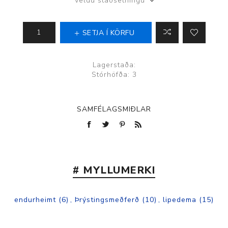
Veldu staðsetningu
SETJA Í KÖRFU
Lagerstaða:
Stórhöfða: 3
SAMFÉLAGSMIÐLAR
# MYLLUMERKI
endurheimt
(6)
,
Þrýstingsmeðferð
(10)
,
lipedema
(15)