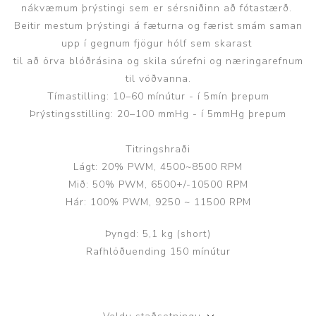
nákvæmum þrýstingi sem er sérsniðinn að fótastærð.
Beitir mestum þrýstingi á fæturna og færist smám saman
upp í gegnum fjögur hólf sem skarast
til að örva blóðrásina og skila súrefni og næringarefnum
til vöðvanna.
Tímastilling: 10–60 mínútur - í 5mín þrepum
Þrýstingsstilling: 20–100 mmHg - í 5mmHg þrepum
Titringshraði
Lágt: 20% PWM, 4500~8500 RPM
Mið: 50% PWM, 6500+/-10500 RPM
Hár: 100% PWM, 9250 ~ 11500 RPM
Þyngd: 5,1 kg (short)
Rafhlöðuending 150 mínútur