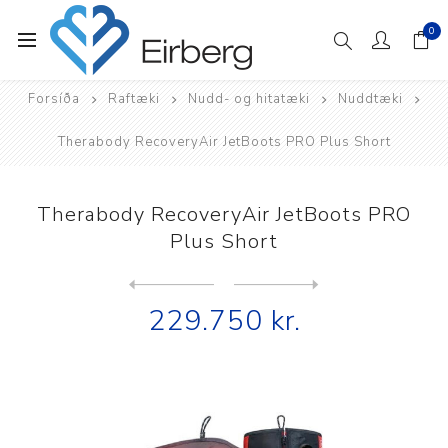
0
Forsíða
Raftæki
Nudd- og hitatæki
Nuddtæki
Therabody RecoveryAir JetBoots PRO Plus Short
Therabody RecoveryAir JetBoots PRO
Plus Short
Next
product
Previous product
229.750 kr.