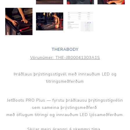
THERABODY
Vörunúmer:
THE-JB00041303A1S
Þráðlaus þrýstingsstígvél með innrauðum LED og
titringsmeðferðum
JetBoots PRO Plus — fyrstu þráðlausu þrýtingsstígvélin
sem sameina þrýstingsmeðferð
með öflugum titringi og innrauðum LED ljósameðferðum.
Skilar meiri árangri á skemmri tíma.