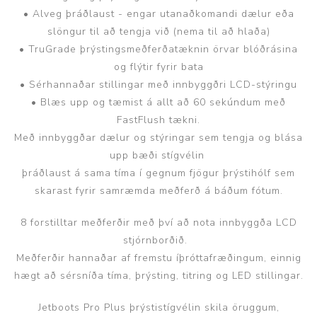
• Alveg þráðlaust - engar utanaðkomandi dælur eða
slöngur til að tengja við (nema til að hlaða)
• TruGrade þrýstingsmeðferðatæknin örvar blóðrásina
og flýtir fyrir bata
• Sérhannaðar stillingar með innbyggðri LCD-stýringu
• Blæs upp og tæmist á allt að 60 sekúndum með
FastFlush tækni.
Með innbyggðar dælur og stýringar sem tengja og blása
upp bæði stígvélin
þráðlaust á sama tíma í gegnum fjögur þrýstihólf sem
skarast fyrir samræmda meðferð á báðum fótum.
8 forstilltar meðferðir með því að nota innbyggða LCD
stjórnborðið.
Meðferðir hannaðar af fremstu íþróttafræðingum, einnig
hægt að sérsníða tíma, þrýsting, titring og LED stillingar.
Jetboots Pro Plus þrýstistígvélin skila öruggum,