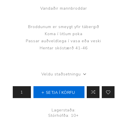
Vandaðir mannbroddar
Broddunum er smeygt yfir tábergið
Koma í litlum poka
Passar auðveldlega í vasa eða veski
Hentar skóstærð 41-46
Veldu staðsetningu
SETJA Í KÖRFU
Lagerstaða:
Stórhöfða: 10+