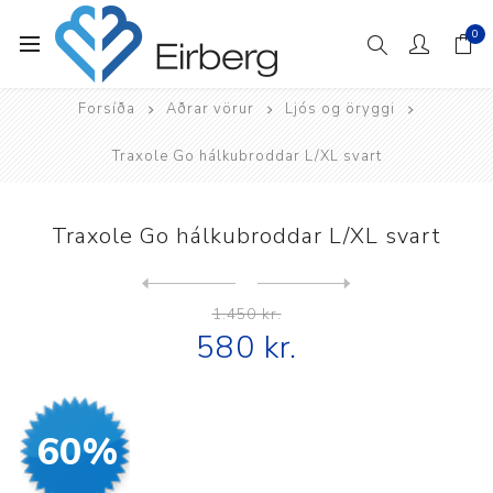
0
Forsíða
Aðrar vörur
Ljós og öryggi
Traxole Go hálkubroddar L/XL svart
Traxole Go hálkubroddar L/XL svart
Next
product
Previous product
Traxole Running hálkubrodda...
1.450 kr.
580 kr.
60%