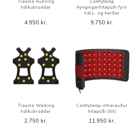
Traxole Running
Comfytemp
hálkubroddar
Þyngingarhitapúði fyrir
háls- og herðar
4.950 kr.
9.750 kr.
Traxole Walking
Comfytemp infrarauður
hálkubroddar
hitapúði lítill
2.750 kr.
11.950 kr.