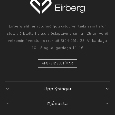
Eirberg ehf. er rótgróið fjölskyldufyrirtæki sem hefur
stutt við bætta heilsu viðskiptavina sinna í 25 ár. Verið
velkomin í verslun okkar að Stórhöfða 25. Virka daga
10-18 og laugardaga 11-16
AFGREIÐSLUTÍMAR
Upplýsingar
Þjónusta