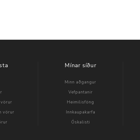
sta
Mínar síður
a
Minn aðgangur
ir
Vefpantanir
 vörur
Heimilisföng
n vörur
Innkaupakarfa
örur
Óskalisti