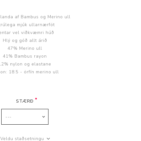
blanda af Bambus og Merino ull
trúlega mjúk ullarnærföt
entar vel viðkvæmri húð
Hlý og góð allt árið
Þjálfun og endurhæfing
47% Merino ull
41% Bambus rayon
12% nylon og elastane
r
on: 18.5 - örfín merino ull
ar
STÆRÐ
Veldu staðsetningu