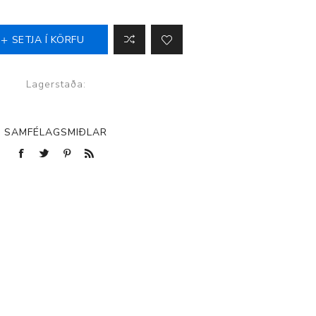
SETJA Í KÖRFU
p
Lagerstaða:
SAMFÉLAGSMIÐLAR