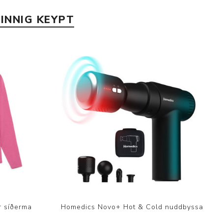
INNIG KEYPT
r síðerma
Homedics Novo+ Hot & Cold nuddbyssa