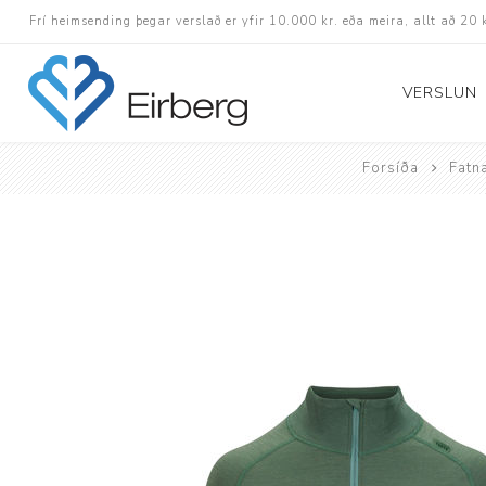
Frí heimsending þegar verslað er yfir 10.000 kr. eða meira, allt að 20 
VERSLUN
Forsíða
Fatn
Skór
Götuskór
Hlaupaskór
Utanvega- og göng
Barnaskór
Inniskór
Eldri skór á afslætt