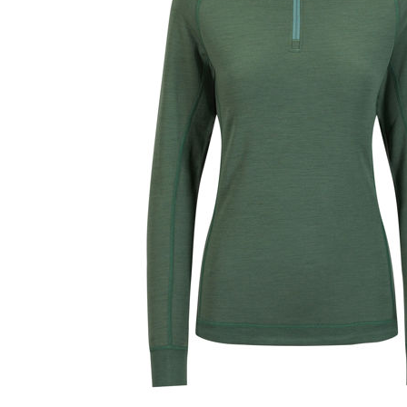
Aðrar vörur
Ljós og öryggi
Stafir og
gönguhjálpartæki
Ferðavörur