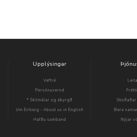
Upplýsingar
Þjónu
Veftré
Leit
Persónuvernd
Frétt
* Skilmálar og ábyrgð
Skoðaðar
Um Eirberg - About us in English
Bera sama
Hafðu samband
Nýjar v