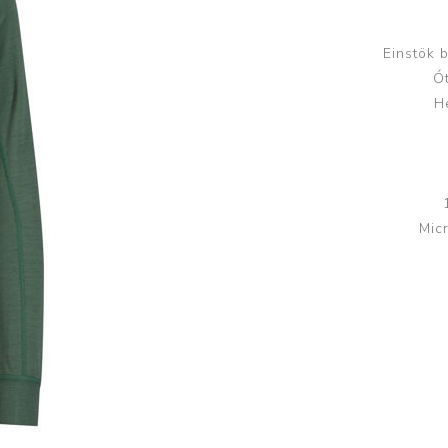
Húfur og vettlingar
Vogir og mælar
Sólgleraugu
Raförvun
Einstök 
Ó
Íþróttafatnaður
H
Aðgerðar- og þrýstingsfatnaður
Aðgerðarfatnaður
Aðrar æfingavörur
Brjóstaaðgerðir
Æfingadýnur og bolta
Micr
Þrýstingsvörur
Vatnsflöskur og brús
Gigtarvörur
Hita- og kælimeðferð
Stuðningshlífar
Næring
Jógavörur