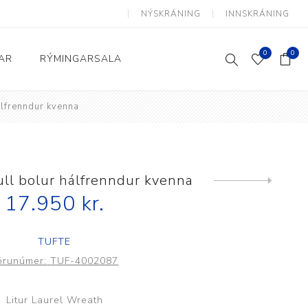
NÝSKRÁNING
INNSKRÁNING
0
0
AR
RÝMINGARSALA
álfrenndur kvenna
Heimili og skrifstofa
kkur
Baðherbergi
Eldhús
ll bolur hálfrenndur kvenna
Next
product
17.950 kr.
Lyftihægindastólar
Ruslafötur
TUFTE
Stólar og vinnuvernd
örunúmer:
TUF-4002087
æki
Svefnherbergi
Athafnir daglegs lífs
Litur Laurel Wreath