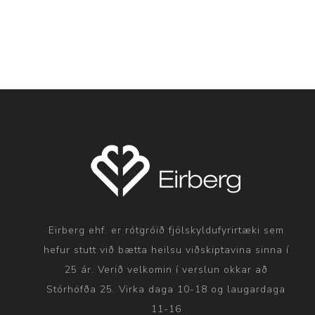
Eirberg ehf. er rótgróið fjölskyldufyrirtæki sem
hefur stutt við bætta heilsu viðskiptavina sinna í
25 ár. Verið velkomin í verslun okkar að
Stórhöfða 25. Virka daga 10-18 og laugardaga
11-16