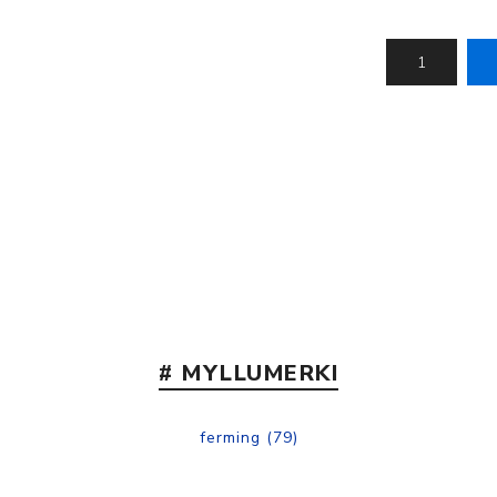
Nálastungudýnur
Réttstöðubelti
Íþrótta- og Kinesiotei
# MYLLUMERKI
ferming
(79)