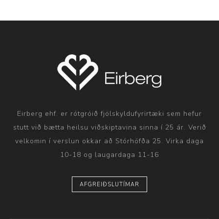
Eirberg ehf. er rótgróið fjölskyldufyrirtæki sem hefur
stutt við bætta heilsu viðskiptavina sinna í 25 ár. Verið
velkomin í verslun okkar að Stórhöfða 25. Virka daga
10-18 og laugardaga 11-16
AFGREIÐSLUTÍMAR