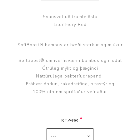
Svansvottuð framleiðsla
Litur Fiery Red
SoftBoost® bambus er bæði sterkur og mjúkur
SoftBoost® umhverfisvænn bambus og modal
Ótrúleg mýkt og þægindi
Náttúrulega bakteríudrepandi
Frábær öndun, rakadreifing, hitastýring
100% ofnæmisprófaður vefnaður
STÆRÐ