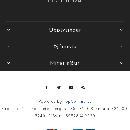
AFGREIÐSLUTÍMAR
Upplýsingar
Þjónusta
Mínar síður
Powered by
nopCommerce
Eirberg ehf. - eirberg@eirberg.is - 569 3100 Kennitala: 581200-
3740 - VSK-nr: 69578 © 2020