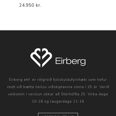
24.950 kr.
Eirberg ehf. er rótgróið fjölskyldufyrirtæki sem hefur
stutt við bætta heilsu viðskiptavina sinna í 25 ár. Verið
velkomin í verslun okkar að Stórhöfða 25. Virka daga
10-18 og laugardaga 11-16