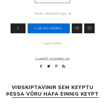
Veldu staðsetningu
SETJA Í KÖRFU
Lagerstaða:
SAMFÉLAGSMIÐLAR
VIÐSKIPTAVINIR SEM KEYPTU
ÞESSA VÖRU HAFA EINNIG KEYPT