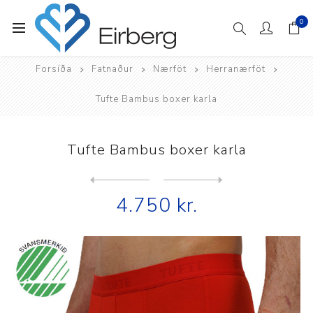
0
Forsíða
Fatnaður
Nærföt
Herranærföt
Tufte Bambus boxer karla
Tufte Bambus boxer karla
Next
product
Previous product
Tufte Bambus boxer karla 2p...
4.750 kr.