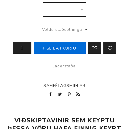
Veldu staðsetningu
SETJA Í KÖRFU
Lagerstaða:
SAMFÉLAGSMIÐLAR
VIÐSKIPTAVINIR SEM KEYPTU
ÞESSA VÖRU HAFA EINNIG KEYPT