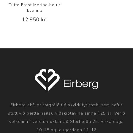
Tufte Frost Merino bolur
kvenna
12.950 kr.
Eirberg ehf. er rótgróið fjölskyldufyrirtæki sem hefur
stutt við bætta heilsu viðskiptavina sinna í 25 ár. Verið
velkomin í verslun okkar að Stórhöfða 25. Virka daga
10-18 og laugardaga 11-16