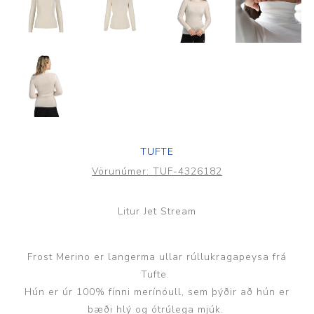
TUFTE
Vörunúmer:
TUF-4326182
Litur Jet Stream
Frost Merino er langerma ullar rúllukragapeysa frá
Tufte.
Hún er úr 100% fínni merínóull, sem þýðir að hún er
bæði hlý og ótrúlega mjúk.