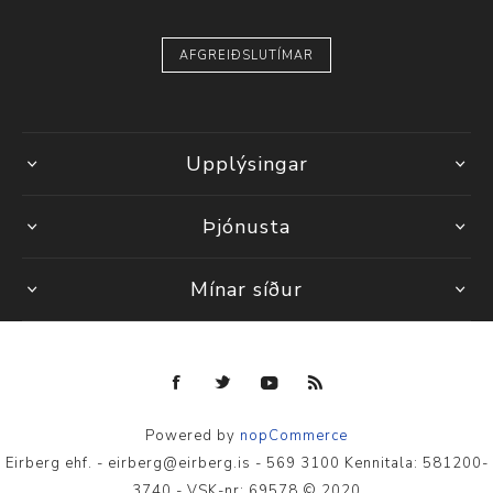
AFGREIÐSLUTÍMAR
Upplýsingar
Þjónusta
Mínar síður
Powered by
nopCommerce
Eirberg ehf. - eirberg@eirberg.is - 569 3100 Kennitala: 581200-
3740 - VSK-nr: 69578 © 2020