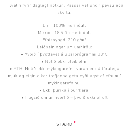
Tilvalin fyrir daglegt notkun. Passar vel undir peysu eða
skyrtu.
Efni: 100% merínóull
Míkron: 18,5 fín merínóull
Efnisþyngd: 210 g/m²
Leiðbeiningar um umhirðu:
• Þvoið í þvottavél á ullarprógrammi 30°C
• Notið ekki bleikiefni.
• ATH! Notið ekki mýkingarefni, varan er náttúrulega
mjúk og eiginleikar trefjanna geta eyðilagst af efnum í
mýkingarefninu.
• Ekki þurrka í þurrkara.
• Hugsið um umhverfið – þvoið ekki of oft
STÆRÐ