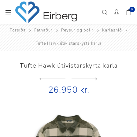
0
Forsíða
Fatnaður
Peysur og bolir
Karlasnið
Tufte Hawk útivistarskyrta karla
Tufte Hawk útivistarskyrta karla
Next
product
Previous product
Tufte Hawk útivistarskyrta ...
26.950 kr.