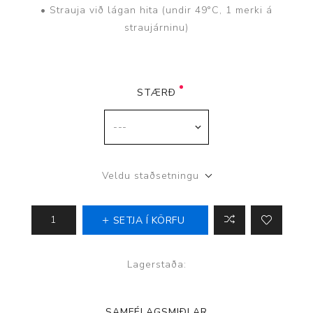
• Strauja við lágan hita (undir 49°C, 1 merki á
straujárninu)
STÆRÐ
Veldu staðsetningu
SETJA Í KÖRFU
Lagerstaða:
SAMFÉLAGSMIÐLAR