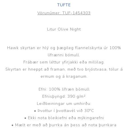
TUFTE
Vörunúmer:
TUF-1454303
Litur Olive Night
Hawk skyrtan er hlý og þægileg flannelskyrta úr 100%
lífrænni bómull.
Frábær sem léttur yfirjakki eða millilag.
Skyrtan er hneppt að framan, með tvo brjóstvasa, tölur á
ermum og á kraganum.
Efni: 100% lífræn bómull
Efnisþyngd: 390 g/m²
Leiðbeiningar um umhirðu:
• Þvottur í þvottavél við 30°C
• Ekki nota bleikiefni eða mýkingarefni
• Mælt er með að þurrka án þess að nota þurrkara