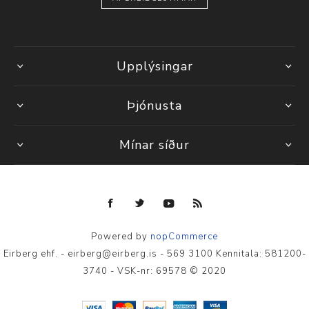
Upplýsingar
Þjónusta
Mínar síður
Powered by
nopCommerce
Eirberg ehf. - eirberg@eirberg.is - 569 3100 Kennitala: 581200-
3740 - VSK-nr: 69578 © 2020