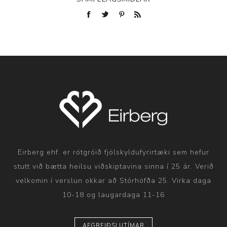
Eirberg ehf. er rótgróið fjölskyldufyrirtæki sem hefur
stutt við bætta heilsu viðskiptavina sinna í 25 ár. Verið
velkomin í verslun okkar að Stórhöfða 25. Virka daga
10-18 og laugardaga 11-16
AFGREIÐSLUTÍMAR