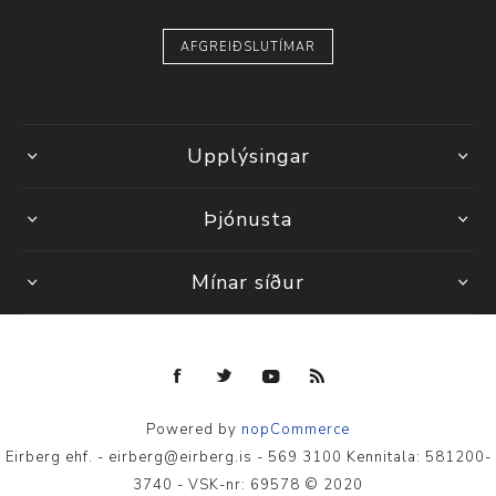
AFGREIÐSLUTÍMAR
Upplýsingar
Þjónusta
Mínar síður
Powered by
nopCommerce
Eirberg ehf. - eirberg@eirberg.is - 569 3100 Kennitala: 581200-
3740 - VSK-nr: 69578 © 2020