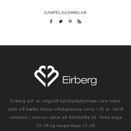
SAMFÉLAGSMIÐLAR
Eirberg ehf. er rótgróið fjölskyldufyrirtæki sem hefur
stutt við bætta heilsu viðskiptavina sinna í 25 ár. Verið
velkomin í verslun okkar að Stórhöfða 25. Virka daga
10-18 og laugardaga 11-16