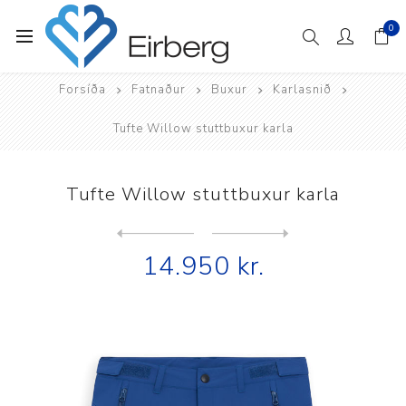
0
Forsíða
Fatnaður
Buxur
Karlasnið
Tufte Willow stuttbuxur karla
Tufte Willow stuttbuxur karla
Next
product
Previous product
Tufte Willow útivistarbuxur...
14.950 kr.