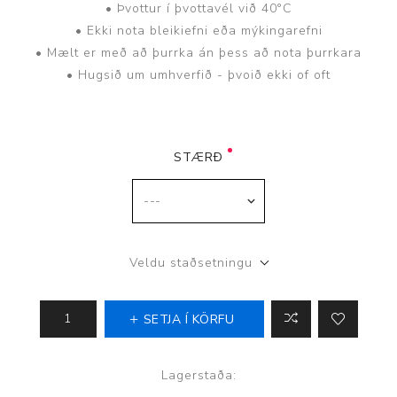
• Þvottur í þvottavél við 40°C
• Ekki nota bleikiefni eða mýkingarefni
• Mælt er með að þurrka án þess að nota þurrkara
• Hugsið um umhverfið - þvoið ekki of oft
STÆRÐ
Veldu staðsetningu
SETJA Í KÖRFU
Lagerstaða: