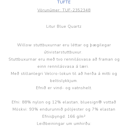
TUFTE
Vörunúmer:
TUF-2352348
Litur Blue Quartz
Willow stuttbuxurnar eru léttar og þægilegar
útivistarstuttbuxur.
Stuttbuxurnar eru með tvo rennilásvasa að framan og
einn rennilásvasa á læri.
Með stillanlegri Velcro-lokun til að herða á mitti og
beltislykkjum.
Efnið er vind- og vatnshelt.
Efni: 88% nylon og 12% elastan, bluesign® vottað
Möskvi: 93% endurunnið pólýester og 7% elastan
Efnisþyngd: 166 g/m²
Leiðbeiningar um umhirðu: