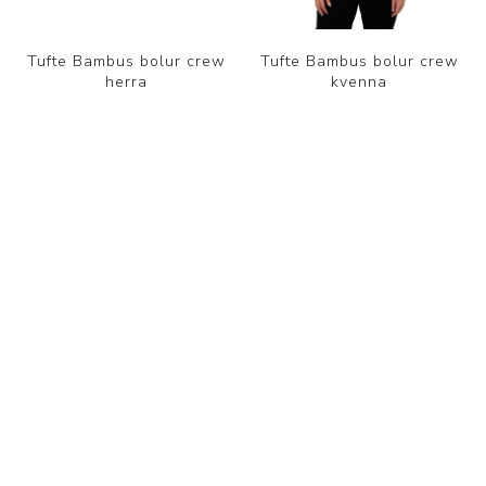
Tufte Bambus bolur crew
Tufte Bambus bolur crew
herra
kvenna
5.950 kr.
5.950 kr.
FLOKKAR
FRAMLEIÐANDI
VINSÆL LEITARORÐ