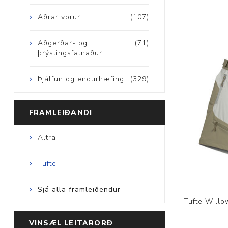
Aðrar vörur
(107)
Aðgerðar- og
(71)
þrýstingsfatnaður
Þjálfun og endurhæfing
(329)
FRAMLEIÐANDI
Altra
Tufte
Sjá alla framleiðendur
Tufte Willo
VINSÆL LEITARORÐ