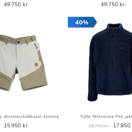
Nálastungudýnur
49.750 kr.
49.750 kr.
Réttstöðubelti
40%
Íþrótta- og Kinesiotei
w útivistarstuttbuxur kvenna
Tufte Wolverine Pile jak
15.950 kr.
17.850 
29.750 kr.