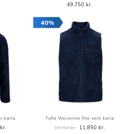
49.750 kr.
40%
p
ki karla
Tufte Wolverine Pile vesti karla
kr.
11.850 kr.
19.750 kr.