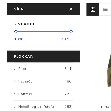
SÍUN
VERÐBIL
Aðrar vörur
1000
49750
Ljós og öryggi
Stafir og
FLOKKAR
gönguhjálpartæki
Ferðavörur
Skór
(314)
Fatnaður
(486)
Raftæki
(221)
Heimili og skrifstofa
(182)
Tufte