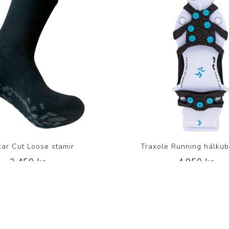
ar Cut Loose stamir
Traxole Running hálku
2.450 kr.
4.950 kr.