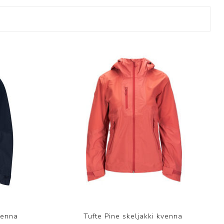
Þjálfun og endurhæfing
r
ar
venna
Tufte Pine skeljakki kvenna