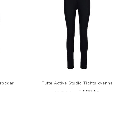
broddar
Tufte Active Studio Tights kvenna
5.580 kr.
13.950 kr.