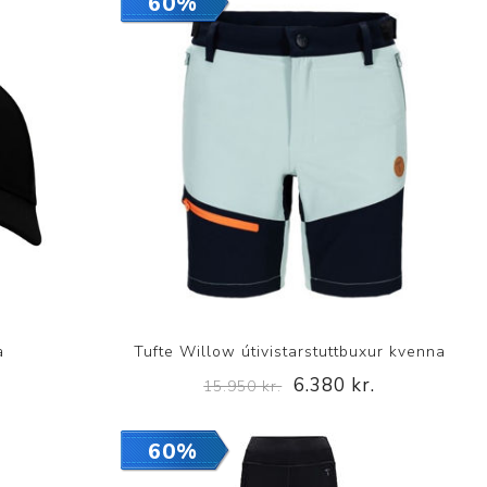
60%
a
Tufte Willow útivistarstuttbuxur kvenna
6.380 kr.
15.950 kr.
60%