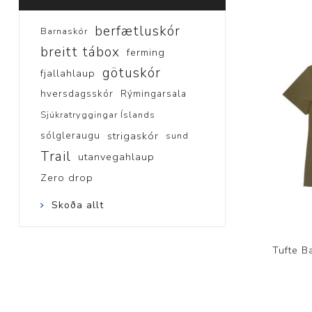
berfætluskór
Barnaskór
breitt tábox
ferming
götuskór
fjallahlaup
hversdagsskór
Rýmingarsala
Sjúkratryggingar Íslands
sólgleraugu
strigaskór
sund
Trail
utanvegahlaup
Zero drop
Skoða allt
Tufte B