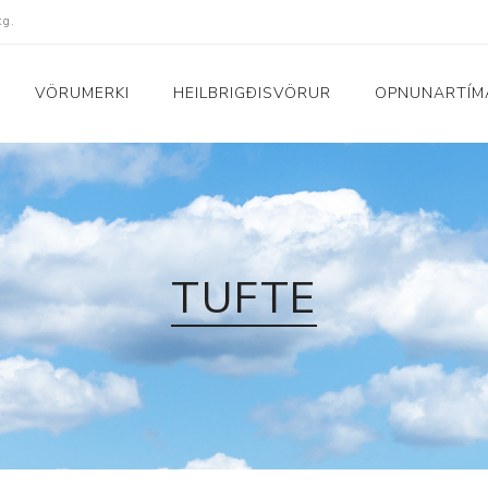
kg.
VÖRUMERKI
HEILBRIGÐISVÖRUR
OPNUNARTÍM
Fatnaður
Raftæki
Peysur og bolir
Dagljós og vekjaraklu
Náttföt
Hár og snyrting
TUFTE
uskór
Buxur
Hljómtæki
Sokkar
Ilmgjafar
Yfirhafnir
Nudd- og hitatæki
i
Sundfatnaður
Raka- og lofthreinsit
Nærföt
Snjallúr