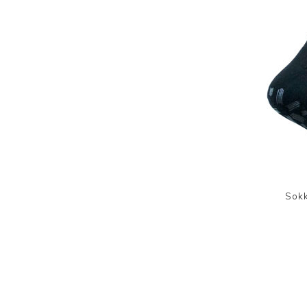
Sokk
60%