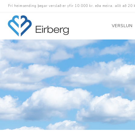
Frí heimsending þegar verslað er yfir 10.000 kr. eða meira, allt að 20 
VERSLUN
Skór
Götuskór
Hlaupaskór
Utanvega- og göng
Barnaskór
Inniskór
Eldri skór á afslætt