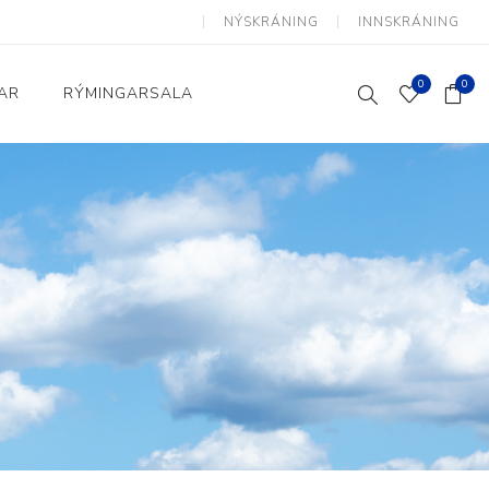
NÝSKRÁNING
INNSKRÁNING
0
0
AR
RÝMINGARSALA
Heimili og skrifstofa
kkur
Baðherbergi
Eldhús
Lyftihægindastólar
Ruslafötur
Stólar og vinnuvernd
æki
Svefnherbergi
Athafnir daglegs lífs