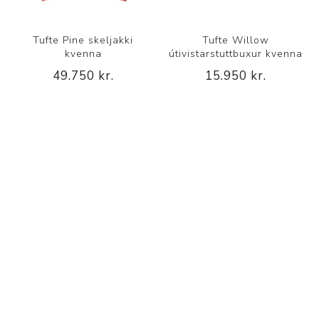
Tufte Pine skeljakki
Tufte Willow
kvenna
útivistarstuttbuxur kvenna
49.750 kr.
15.950 kr.
FLOKKAR
FRAMLEIÐANDI
VINSÆL LEITARORÐ