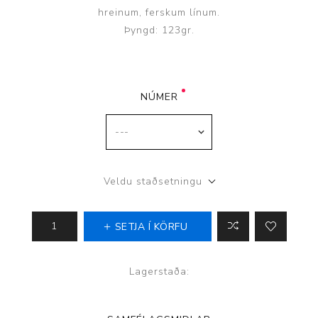
hreinum, ferskum línum.
Þyngd: 123gr.
NÚMER
Veldu staðsetningu
SETJA Í KÖRFU
Lagerstaða: