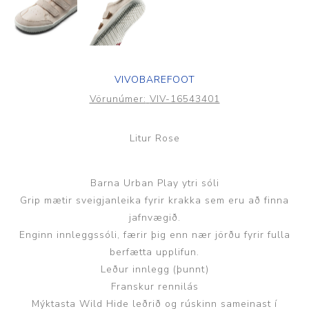
VIVOBAREFOOT
Vörunúmer:
VIV-16543401
Litur Rose
Barna Urban Play ytri sóli
Grip mætir sveigjanleika fyrir krakka sem eru að finna
jafnvægið.
Enginn innleggssóli, færir þig enn nær jörðu fyrir fulla
berfætta upplifun.
Leður innlegg (þunnt)
Franskur rennilás
Mýktasta Wild Hide leðrið og rúskinn sameinast í