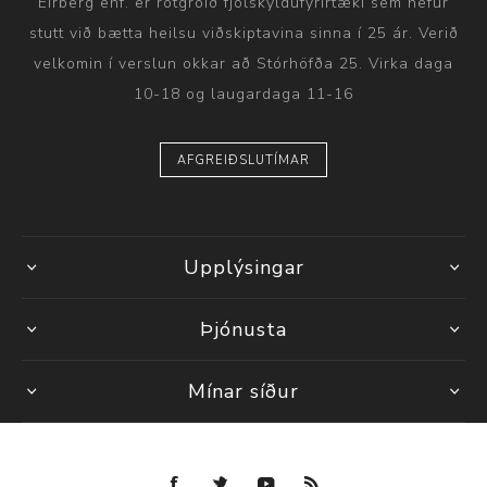
Eirberg ehf. er rótgróið fjölskyldufyrirtæki sem hefur
stutt við bætta heilsu viðskiptavina sinna í 25 ár. Verið
velkomin í verslun okkar að Stórhöfða 25. Virka daga
10-18 og laugardaga 11-16
AFGREIÐSLUTÍMAR
Upplýsingar
Þjónusta
Mínar síður