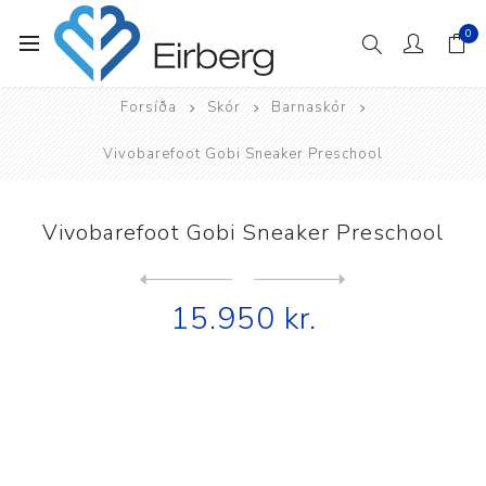
0
Forsíða
Skór
Barnaskór
Vivobarefoot Gobi Sneaker Preschool
Vivobarefoot Gobi Sneaker Preschool
Next
product
Previous product
Vivobarefoot Gobi Sneaker S...
15.950 kr.