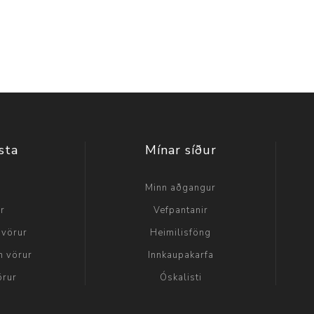
sta
Mínar síður
a
Minn aðgangur
ir
Vefpantanir
 vörur
Heimilisföng
n vörur
Innkaupakarfa
örur
Óskalisti