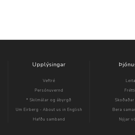
Upplýsingar
Þjónu
Veftré
Leit
Persónuvernd
Frétt
* Skilmálar og ábyrgð
Skoðaðar
Um Eirberg - About us in English
Bera sama
Hafðu samband
Nýjar v