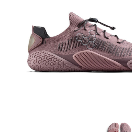
Aðrar vörur
Ljós og öryggi
Stafir og
gönguhjálpartæki
Ferðavörur