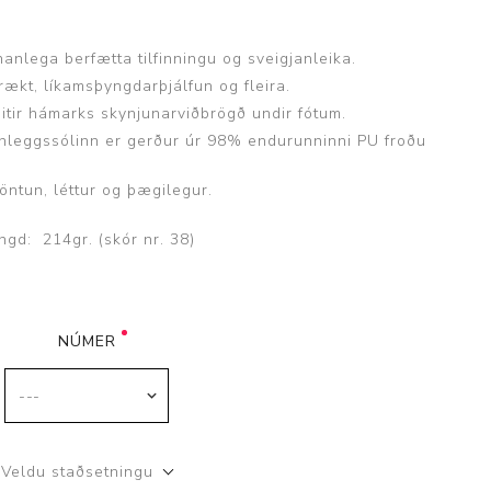
fnanlega berfætta tilfinningu og sveigjanleika.
rækt, líkamsþyngdarþjálfun og fleira.
veitir hámarks skynjunarviðbrögð undir fótum.
nnleggssólinn er gerður úr 98% endurunninni PU froðu
Þjálfun og endurhæfing
öntun, léttur og þægilegur.
ngd: 214gr. (skór nr. 38)
r
ar
NÚMER
Veldu staðsetningu