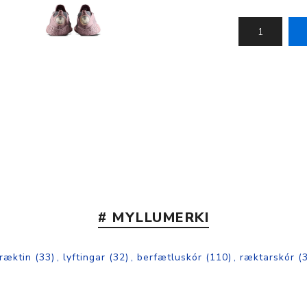
Nálastungudýnur
Réttstöðubelti
Íþrótta- og Kinesiotei
# MYLLUMERKI
ræktin
(33)
,
lyftingar
(32)
,
berfætluskór
(110)
,
ræktarskór
(