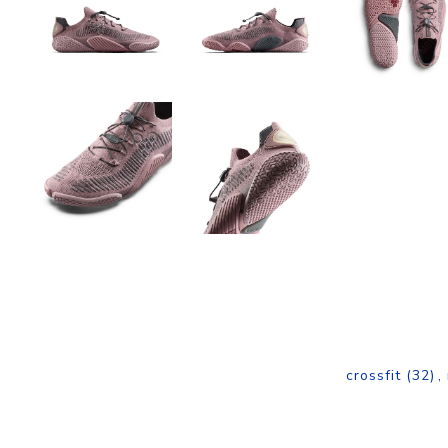
crossfit
(32)
,