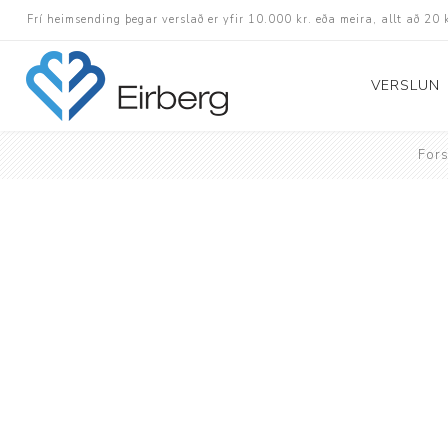
Frí heimsending þegar verslað er yfir 10.000 kr. eða meira, allt að 20 
VERSLUN
Fors
Skór
Götuskór
Hlaupaskór
Utanvega- og göng
Barnaskór
Inniskór
Eldri skór á afslætt