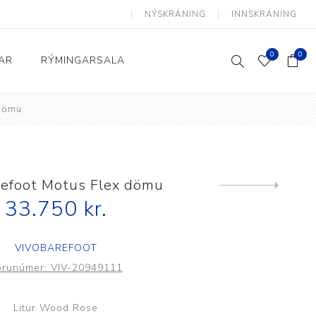
NÝSKRÁNING
INNSKRÁNING
0
0
AR
RÝMINGARSALA
 dömu
Heimili og skrifstofa
kkur
Baðherbergi
Eldhús
refoot Motus Flex dömu
Next
product
33.750 kr.
Lyftihægindastólar
Ruslafötur
VIVOBAREFOOT
Stólar og vinnuvernd
örunúmer:
VIV-20949111
æki
Svefnherbergi
Athafnir daglegs lífs
Litur Wood Rose