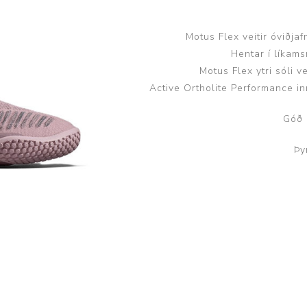
Húfur og vettlingar
Vogir og mælar
Sólgleraugu
Raförvun
Motus Flex veitir óviðja
Hentar í líkams
Íþróttafatnaður
Motus Flex ytri sóli 
Active Ortholite Performance i
Aðgerðar- og þrýstingsfatnaður
Góð 
Aðgerðarfatnaður
Aðrar æfingavörur
Þy
Brjóstaaðgerðir
Æfingadýnur og bolta
Þrýstingsvörur
Vatnsflöskur og brús
Gigtarvörur
Hita- og kælimeðferð
Stuðningshlífar
Næring
Jógavörur