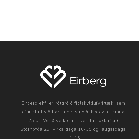
Eirberg ehf. er rótgróið fjölskyldufyrirtæki sem
hefur stutt við bætta heilsu viðskiptavina sinna í
25 ár. Verið velkomin í verslun okkar að
Stórhöfða 25. Virka daga 10-18 og laugardaga
11-16