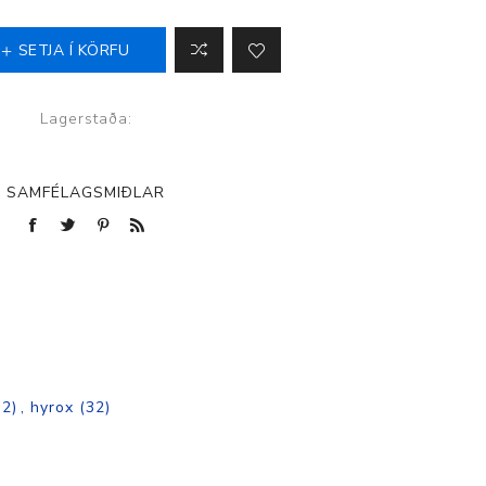
SETJA Í KÖRFU
p
Lagerstaða:
SAMFÉLAGSMIÐLAR
32)
,
hyrox
(32)