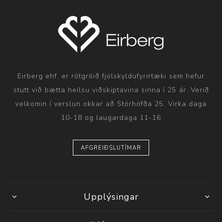
Eirberg ehf. er rótgróið fjölskyldufyrirtæki sem hefur
stutt við bætta heilsu viðskiptavina sinna í 25 ár. Verið
velkomin í verslun okkar að Stórhöfða 25. Virka daga
10-18 og laugardaga 11-16
AFGREIÐSLUTÍMAR
Upplýsingar