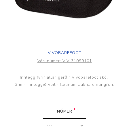
VIVOBAREFOOT
Vörunúmer:
VIV-31099101
Innlegg fyrir allar gerðir Vivobarefoot skó.
3 mm innleggið veitir fætinum aukna einangrun.
NÚMER