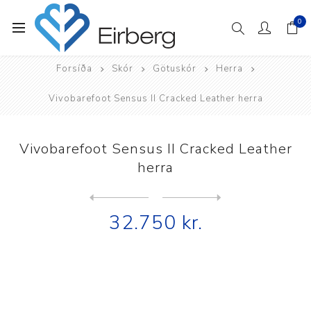
0
Forsíða
Skór
Götuskór
Herra
Vivobarefoot Sensus II Cracked Leather herra
Vivobarefoot Sensus II Cracked Leather
herra
Next
product
Previous product
Vivobarefoot Sensus II herr...
32.750 kr.