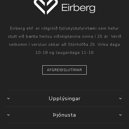
Eirberg ehf. er rótgróið fjölskyldufyrirtæki sem hefur
stutt við bætta heilsu viðskiptavina sinna í 25 ár. Verið
velkomin í verslun okkar að Stórhöfða 25. Virka daga
10-18 og laugardaga 11-16
AFGREIÐSLUTÍMAR
Upplýsingar
Þjónusta