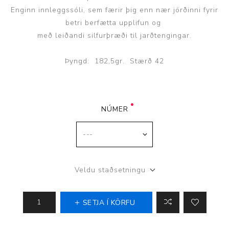
Enginn innleggssóli, sem færir þig enn nær jörðinni fyrir
betri berfætta upplifun og
með leiðandi silfurþræði til jarðtengingar.
Þyngd: 182,5gr. Stærð 42
NÚMER
Veldu staðsetningu
SETJA Í KÖRFU