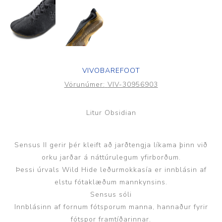
VIVOBAREFOOT
Vörunúmer:
VIV-30956903
Litur Obsidian
Sensus II gerir þér kleift að jarðtengja líkama þinn við
orku jarðar á náttúrulegum yfirborðum.
Þessi úrvals Wild Hide leðurmokkasía er innblásin af
elstu fótaklæðum mannkynsins.
Sensus sóli
Innblásinn af fornum fótsporum manna, hannaður fyrir
fótspor framtíðarinnar.