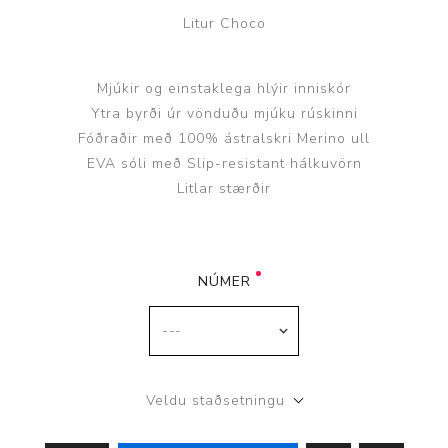
Litur Choco
Mjúkir og einstaklega hlýir inniskór
Ytra byrði úr vönduðu mjúku rúskinni
Fóðraðir með 100% ástralskri Merino ull
EVA sóli með Slip-resistant hálkuvörn
Litlar stærðir
NÚMER
Veldu staðsetningu