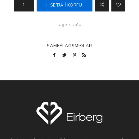
SETJA Í KÖRFU
Lagerstaða:
SAMFÉLAGSMIÐLAR