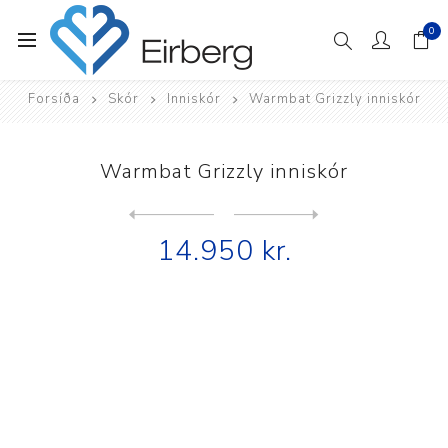
0
Forsíða
Skór
Inniskór
Warmbat Grizzly inniskór
Warmbat Grizzly inniskór
Next
product
Previous product
14.950 kr.