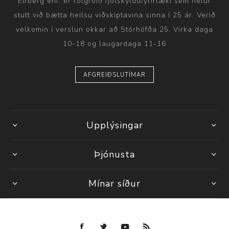
Eirberg ehf. er rótgróið fjölskyldufyrirtæki sem hefur
stutt við bætta heilsu viðskiptavina sinna í 25 ár. Verið
velkomin í verslun okkar að Stórhöfða 25. Virka daga
10-18 og laugardaga 11-16
AFGREIÐSLUTÍMAR
Upplýsingar
Þjónusta
Mínar síður