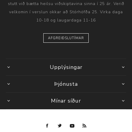
stutt við bætta heilsu viðskiptavina sinna í 25 ár. Verið
velkomin í verslun okkar að Stórhöfða 25. Virka daga
10-18 og laugardaga 11-16
AFGREIÐSLUTÍMAR
Upplýsingar
Þjónusta
Mínar síður