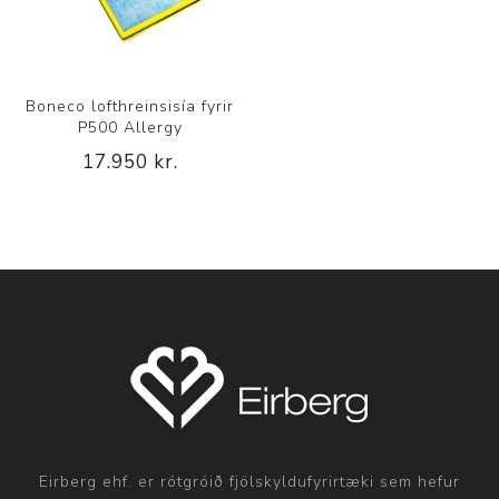
Boneco lofthreinsisía fyrir
P500 Allergy
17.950 kr.
Eirberg ehf. er rótgróið fjölskyldufyrirtæki sem hefur