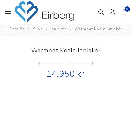
0
Forsíða
Skór
Inniskór
Warmbat Koala inniskór
Warmbat Koala inniskór
Next
product
Previous product
Warmbat Kynuna inniskór Pla...
14.950 kr.