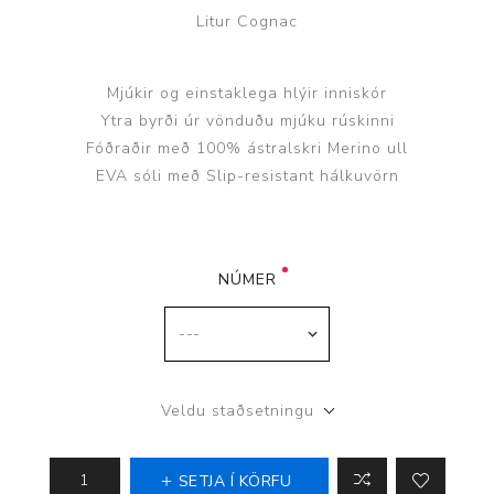
Litur Cognac
Mjúkir og einstaklega hlýir inniskór
Ytra byrði úr vönduðu mjúku rúskinni
Fóðraðir með 100% ástralskri Merino ull
EVA sóli með Slip-resistant hálkuvörn
NÚMER
Veldu staðsetningu
SETJA Í KÖRFU