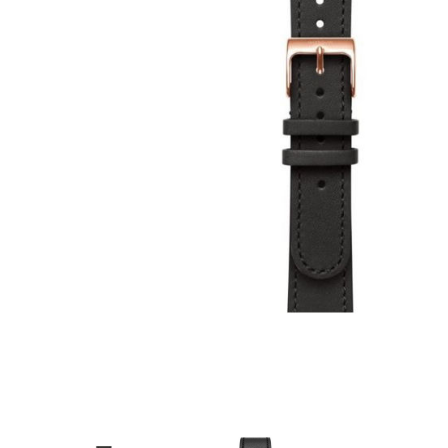
Aðrar vörur
Ljós og öryggi
Stafir og
gönguhjálpartæki
Ferðavörur