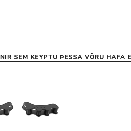
Nálastungudýnur
Réttstöðubelti
Íþrótta- og Kinesiotei
INIR SEM KEYPTU ÞESSA VÖRU HAFA E