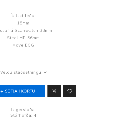
Ítalskt leður
18mm
ssar á Scanwatch 38mm
Steel HR 36mm
Þjálfun og endurhæfing
Move ECG
r
Veldu staðsetningu
ar
SETJA Í KÖRFU
Lagerstaða:
Stórhöfða: 4