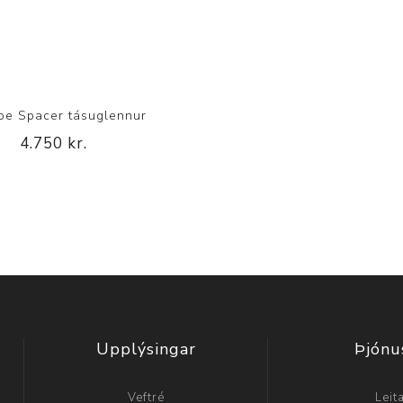
oe Spacer tásuglennur
4.750 kr.
Upplýsingar
Þjónu
Veftré
Leit