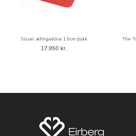
Sissel æfingadýna 1,5cm þykk
The T
17.950 kr.