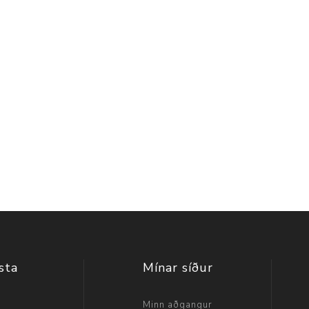
sta
Mínar síður
a
Minn aðgangur