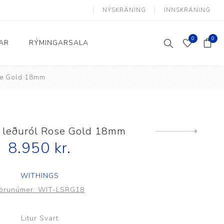
NÝSKRÁNING
INNSKRÁNING
0
0
AR
RÝMINGARSALA
se Gold 18mm
Heimili og skrifstofa
kkur
Baðherbergi
Eldhús
 leðuról Rose Gold 18mm
Next
product
8.950 kr.
Lyftihægindastólar
Ruslafötur
WITHINGS
Stólar og vinnuvernd
örunúmer:
WIT-LSRG18
æki
Svefnherbergi
Athafnir daglegs lífs
Litur Svart