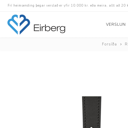
Frí heimsending þegar verslað er yfir 10.000 kr. eða meira, allt að 20 
VERSLUN
Forsíða
R
Skór
Götuskór
Hlaupaskór
Utanvega- og göng
Barnaskór
Inniskór
Eldri skór á afslætt