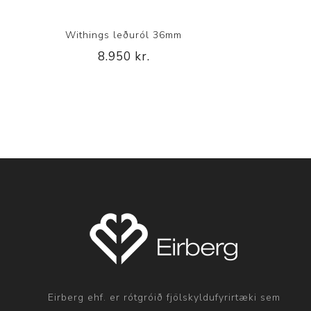
Withings leðuról 36mm
8.950 kr.
Eirberg ehf. er rótgróið fjölskyldufyrirtæki sem