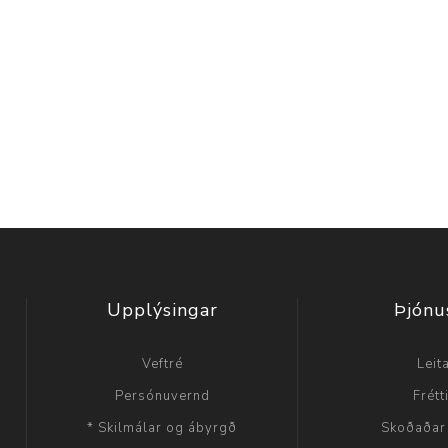
Upplýsingar
Þjónu
Veftré
Leit
Persónuvernd
Frétt
* Skilmálar og ábyrgð
Skoðaðar