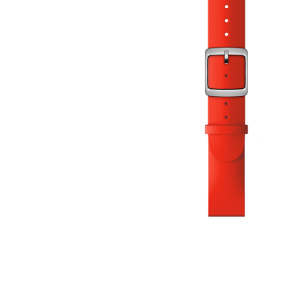
Aðrar vörur
Ljós og öryggi
Stafir og
gönguhjálpartæki
Ferðavörur