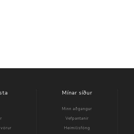
sta
Mínar síður
a
Minn aðgangur
ir
Vefpantanir
 vörur
Heimilisföng