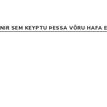
Nálastungudýnur
Réttstöðubelti
Íþrótta- og Kinesiotei
INIR SEM KEYPTU ÞESSA VÖRU HAFA E