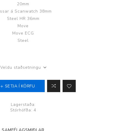
20mm
ssar á Scanwatch 38mm
Steel HR 36mm
Move
Move ECG
Þjálfun og endurhæfing
Steel
r
Veldu staðsetningu
ar
SETJA Í KÖRFU
Lagerstaða:
Stórhöfða: 4
SAMFÉLAGSMIÐLAR