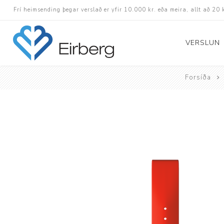
Frí heimsending þegar verslað er yfir 10.000 kr. eða meira, allt að 20 
VERSLUN
Forsíða
Skór
Götuskór
Hlaupaskór
Utanvega- og göng
Barnaskór
Inniskór
Eldri skór á afslætt