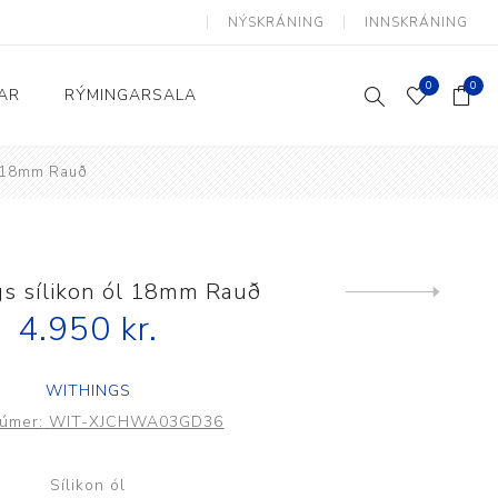
NÝSKRÁNING
INNSKRÁNING
0
0
AR
RÝMINGARSALA
l 18mm Rauð
Heimili og skrifstofa
kkur
Baðherbergi
Eldhús
s sílikon ól 18mm Rauð
Next
product
4.950 kr.
Lyftihægindastólar
Ruslafötur
WITHINGS
Stólar og vinnuvernd
úmer:
WIT-XJCHWA03GD36
æki
Svefnherbergi
Athafnir daglegs lífs
Sílikon ól