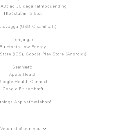
 Allt að 30 daga rafhlöðuending
Hleðslutími: 2 klst
sluvagga (USB-C samhæft)
Tengingar
Bluetooth Low Energy
Store (iOS), Google Play Store (Android))
Samhæft:
Apple Health
Google Health Connect
Google Fit samhæft
things App vefmælaborð
Veldu staðsetningu