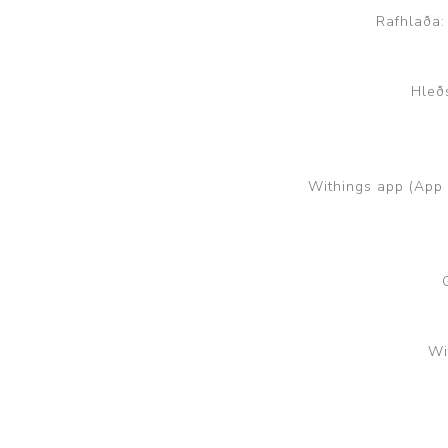
Rafhlaða:
Hleð
Withings app (App 
Wi