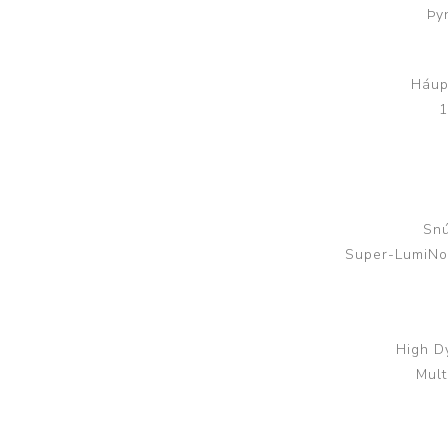
Þy
Háup
1
Snú
Super-LumiNov
High D
Mult