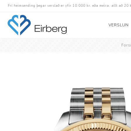
Frí heimsending þegar verslað er yfir 10.000 kr. eða meira, allt að 20 
VERSLUN
Fors
Skór
Götuskór
Hlaupaskór
Utanvega- og göng
Barnaskór
Inniskór
Eldri skór á afslætt