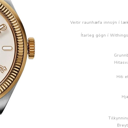
Húfur og vettlingar
Vogir og mælar
Sólgleraugu
Raförvun
Veitir raunhæfa innsýn í l
Íþróttafatnaður
Ítarleg gögn í Withing
Aðgerðar- og þrýstingsfatnaður
Aðgerðarfatnaður
Aðrar æfingavörur
Grunnb
Hitas
Brjóstaaðgerðir
Æfingadýnur og bolta
Þrýstingsvörur
Vatnsflöskur og brús
Hiti 
Gigtarvörur
Hita- og kælimeðferð
Hja
Stuðningshlífar
Næring
Tilkynnin
Jógavörur
Breyt