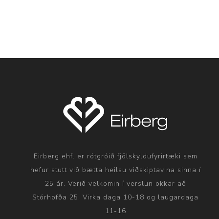
Eirberg ehf. er rótgróið fjölskyldufyrirtæki sem
hefur stutt við bætta heilsu viðskiptavina sinna í
25 ár. Verið velkomin í verslun okkar að
Stórhöfða 25. Virka daga 10-18 og laugardaga
11-16