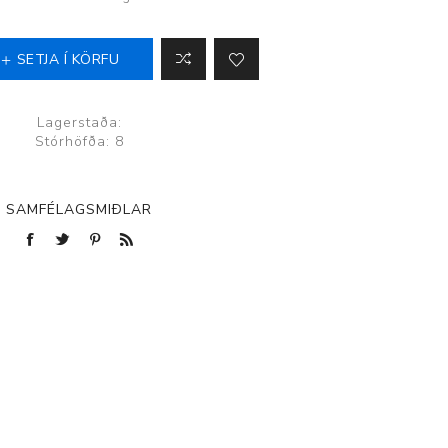
SETJA Í KÖRFU
Lagerstaða:
Stórhöfða: 8
SAMFÉLAGSMIÐLAR