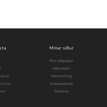
sta
Mínar síður
a
Minn aðgangur
ir
Vefpantanir
 vörur
Heimilisföng
n vörur
Innkaupakarfa
örur
Óskalisti