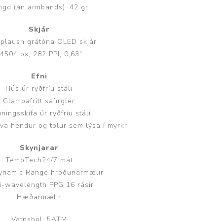
ngd (án armbands): 42 gr
Skjár
plausn grátóna OLED skjár
4504 px, 282 PPI, 0,63"
Efni
Hús úr ryðfríu stáli
Glampafrítt safírgler
ningsskífa úr ryðfríu stáli
a hendur og tölur sem lýsa í myrkri
Skynjarar
TempTech24/7 mát
ynamic Range hröðunarmælir
i-wavelength PPG 16 rásir
Hæðarmælir
Vatnsþol: 5ATM