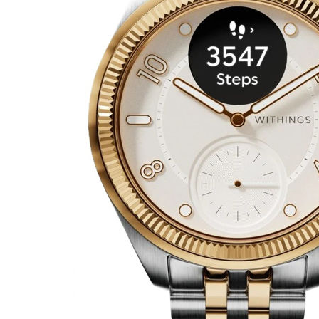
Aðrar vörur
Ljós og öryggi
Stafir og
gönguhjálpartæki
Ferðavörur