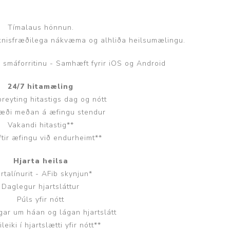
Tímalaus hönnun.
æknisfræðilega nákvæma og alhliða heilsumælingu.
s smáforritinu - Samhæft fyrir iOS og Android
Þjálfun og endurhæfing
24/7 hitamæling
reyting hitastigs dag og nótt
væði meðan á æfingu stendur
r
Vakandi hitastig**
ar
eftir æfingu við endurheimt**
Hjarta heilsa
rtalínurit - AFib skynjun*
Daglegur hjartsláttur
Púls yfir nótt
gar um háan og lágan hjartslátt
ileiki í hjartslætti yfir nótt**