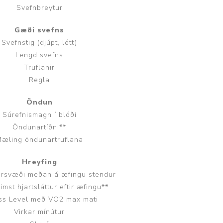
Svefnbreytur
Gæði svefns
p
Svefnstig (djúpt, létt)
Lengd svefns
Truflanir
Regla
Öndun
Súrefnismagn í blóði
Öndunartíðni**
æling öndunartruflana
Hreyfing
tarsvæði meðan á æfingu stendur
mst hjartsláttur eftir æfingu**
ess Level með VO2 max mati
Virkar mínútur