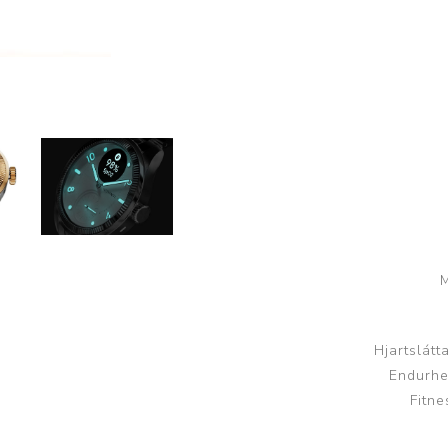
Nálastungudýnur
Réttstöðubelti
Íþrótta- og Kinesiotei
M
Hjartslát
Endurhei
Fitn