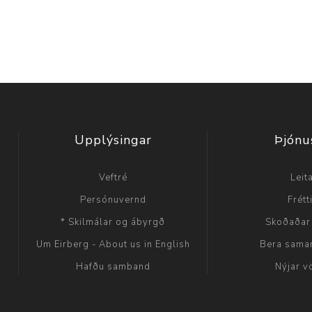
Upplýsingar
Þjónu
Veftré
Leit
Persónuvernd
Frétt
* Skilmálar og ábyrgð
Skoðaðar
Um Eirberg - About us in English
Bera sama
Hafðu samband
Nýjar v