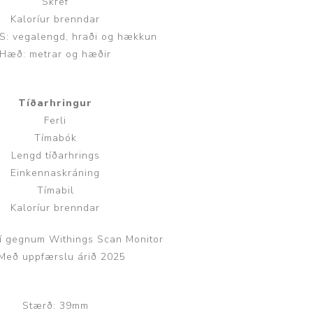
Skref
Kaloríur brenndar
S: vegalengd, hraði og hækkun
Hæð: metrar og hæðir
Tíðarhringur
Ferli
Tímabók
Lengd tíðarhrings
Einkennaskráning
Tímabil
Kaloríur brenndar
 í gegnum Withings Scan Monitor
 Með uppfærslu árið 2025
Stærð: 39mm