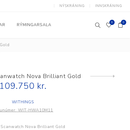
NÝSKRÁNING
INNSKRÁNING
0
0
AR
RÝMINGARSALA
 Gold
Heimili og skrifstofa
kkur
Baðherbergi
Eldhús
anwatch Nova Brilliant Gold
Next
product
109.750 kr.
Lyftihægindastólar
Ruslafötur
WITHINGS
Stólar og vinnuvernd
runúmer:
WIT-HWA10M11
æki
Svefnherbergi
Athafnir daglegs lífs
 Scanwatch Nova Brilliant Gold