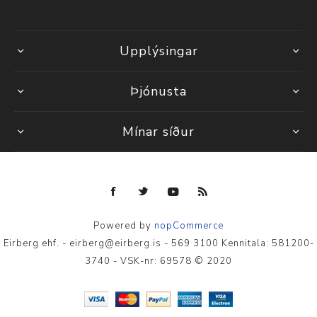
Upplýsingar
Þjónusta
Mínar síður
Powered by
nopCommerce
Eirberg ehf. - eirberg@eirberg.is - 569 3100 Kennitala: 581200-
3740 - VSK-nr: 69578 © 2020