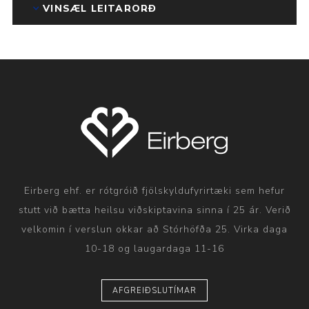
VINSÆL LEITARORÐ
Eirberg ehf. er rótgróið fjölskyldufyrirtæki sem hefur
stutt við bætta heilsu viðskiptavina sinna í 25 ár. Verið
velkomin í verslun okkar að Stórhöfða 25. Virka daga
10-18 og laugardaga 11-16
AFGREIÐSLUTÍMAR