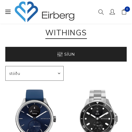
0
WITHINGS
SÍUN