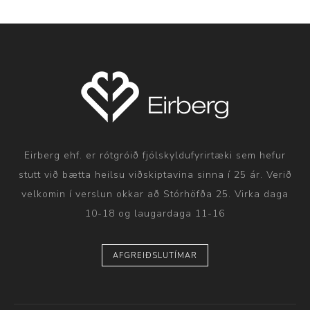
Eirberg ehf. er rótgróið fjölskyldufyrirtæki sem hefur
stutt við bætta heilsu viðskiptavina sinna í 25 ár. Verið
velkomin í verslun okkar að Stórhöfða 25. Virka daga
10-18 og laugardaga 11-16
AFGREIÐSLUTÍMAR