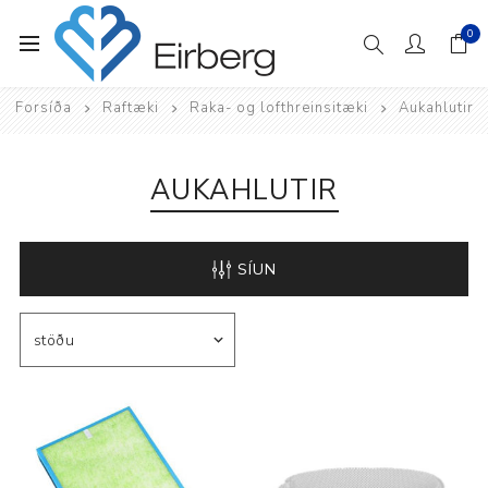
0
Forsíða
Raftæki
Raka- og lofthreinsitæki
Aukahlutir
AUKAHLUTIR
SÍUN