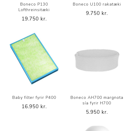
Boneco P130
Boneco U100 rakatæki
Lofthreinsitæki
9.750 kr.
19.750 kr.
Baby filter fyrir P400
Boneco AH700 margnota
sía fyrir H700
16.950 kr.
5.950 kr.