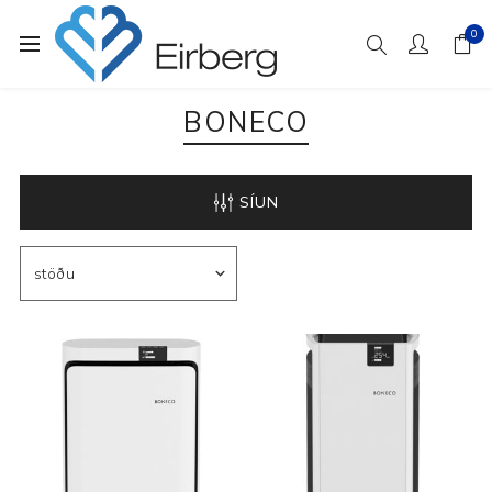
0
BONECO
SÍUN