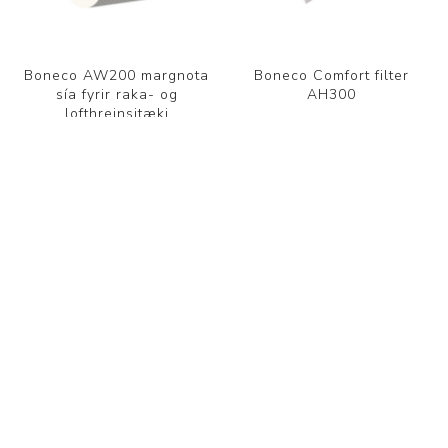
Boneco AW200 margnota
Boneco Comfort filter
sía fyrir raka- og
AH300
lofthreinsitæki
9.750 kr.
4.950 kr.
FLOKKAR
FRAMLEIÐANDI
VINSÆL LEITARORÐ