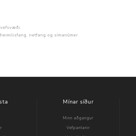
p
 vefsvæði.
, heimilisfang, netfang og símanúmer.
sta
Mínar síður
a
Minn aðgangur
ir
Vefpantanir