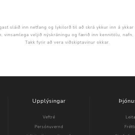
Nálastungudýnur
Réttstöðubelti
Íþrótta- og Kinesiotei
ast sláið inn netfang og lykilorð til að skrá ykkur inn á ykkar
inn, vinsamlega veljið nýskráningu og færið inn kennitölu, nafn
Takk fyrir að vera viðskiptavinur okkar.
Upplýsingar
Þjónu
Veftré
Leit
Persónuvernd
Frétt