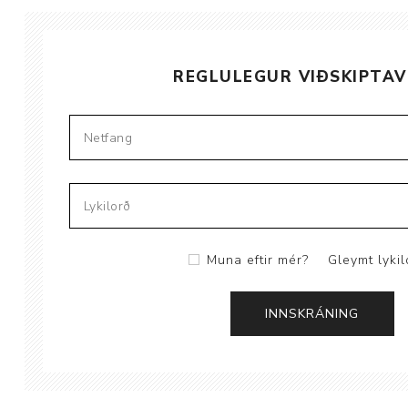
REGLULEGUR VIÐSKIPTAV
Aðrar vörur
Ljós og öryggi
Stafir og
gönguhjálpartæki
Ferðavörur
Muna eftir mér?
Gleymt lykil