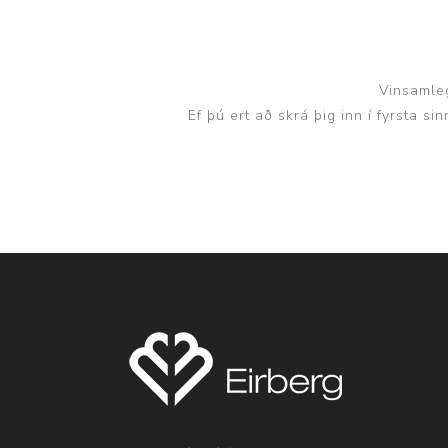
Vinsamleg
Ef þú ert að skrá þig inn í fyrsta s