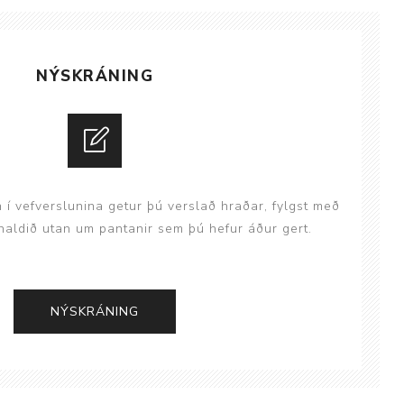
NÝSKRÁNING
Þjálfun og endurhæfing
r
n í vefverslunina getur þú verslað hraðar, fylgst með
aldið utan um pantanir sem þú hefur áður gert.
ar