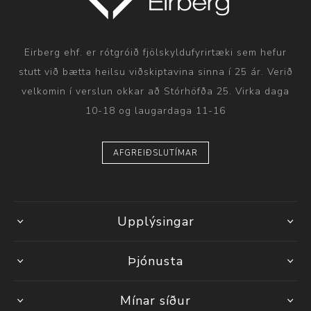
Eirberg ehf. er rótgróið fjölskyldufyrirtæki sem hefur
stutt við bætta heilsu viðskiptavina sinna í 25 ár. Verið
velkomin í verslun okkar að Stórhöfða 25. Virka daga
10-18 og laugardaga 11-16
AFGREIÐSLUTÍMAR
Upplýsingar
Þjónusta
Mínar síður