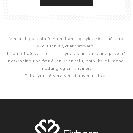
Vinsamlegast sláið inn netfang og lykilorð til að skrá
ykkur inn á ykkar vefsvæði.
Ef þú ert að skrá þig inn í fyrsta sinn, vinsamlega veljið
nýskráningu og færið inn kennitölu, nafn, heimilisfang,
netfang og símanúmer.
Takk fyrir að vera viðskiptavinur okkar.