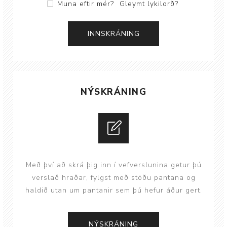
Muna eftir mér?
Gleymt lykilorð?
NÝSKRÁNING
Með því að skrá þig inn í vefverslunina getur þú
verslað hraðar, fylgst með stöðu pantana og
haldið utan um pantanir sem þú hefur áður gert.