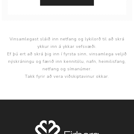
Vinsamlegast sláið inn netfang og lykilorð til að skrá
ykkur inn á ykkar vefsvæði.
Ef þú ert að skrá þig inn í fyrsta sinn, vinsamlega veljið
nýskráningu og færið inn kennitölu, nafn, heimilisfang,
netfang og símanúmer.
Takk fyrir að vera viðskiptavinur okkar.