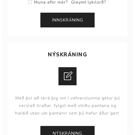
Muna eftir mér?
Gleymt lykilorð?
NÝSKRÁNING
Með því að skrá þig inn í vefverslunina getur þú
verslað hraðar, fylgst með stöðu pantana og
haldið utan um pantanir sem þú hefur áður gert.