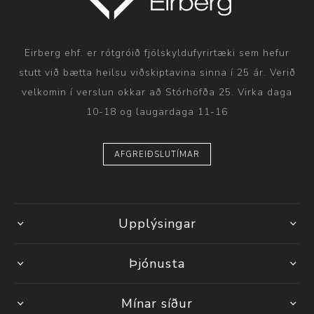
Eirberg ehf. er rótgróið fjölskyldufyrirtæki sem hefur
stutt við bætta heilsu viðskiptavina sinna í 25 ár. Verið
velkomin í verslun okkar að Stórhöfða 25. Virka daga
10-18 og laugardaga 11-16
AFGREIÐSLUTÍMAR
Upplýsingar
Þjónusta
Mínar síður