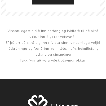
Vinsamlegast sláið inn netfang og lykilorð til að skrá
ykkur inn á ykkar vefsvæði.
Ef þú ert að skrá þig inn í fyrsta sinn, vinsamlega veljið
nýskráningu og færið inn kennitölu, nafn, heimilisfang,
netfang og símanúmer.
Takk fyrir að vera viðskiptavinur okkar.