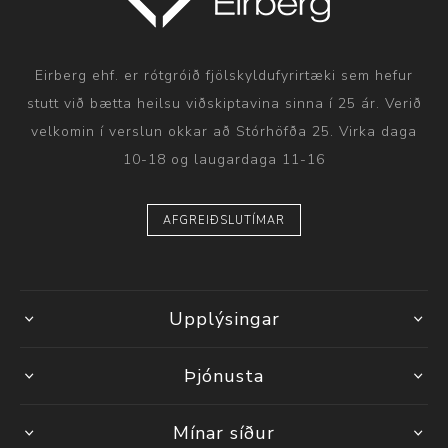
Eirberg ehf. er rótgróið fjölskyldufyrirtæki sem hefur
stutt við bætta heilsu viðskiptavina sinna í 25 ár. Verið
velkomin í verslun okkar að Stórhöfða 25. Virka daga
10-18 og laugardaga 11-16
AFGREIÐSLUTÍMAR
Upplýsingar
Þjónusta
Mínar síður