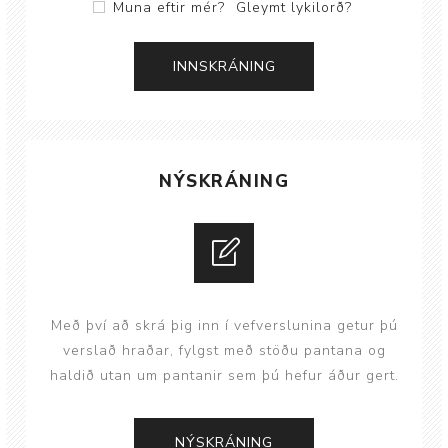
Muna eftir mér?
Gleymt lykilorð?
NÝSKRÁNING
Með því að skrá þig inn í vefverslunina getur þú
verslað hraðar, fylgst með stöðu pantana og
haldið utan um pantanir sem þú hefur áður gert.