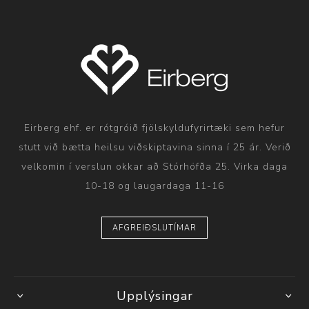
Eirberg ehf. er rótgróið fjölskyldufyrirtæki sem hefur
stutt við bætta heilsu viðskiptavina sinna í 25 ár. Verið
velkomin í verslun okkar að Stórhöfða 25. Virka daga
10-18 og laugardaga 11-16
AFGREIÐSLUTÍMAR
Upplýsingar