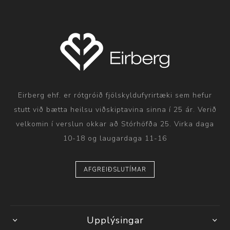
Eirberg ehf. er rótgróið fjölskyldufyrirtæki sem hefur
stutt við bætta heilsu viðskiptavina sinna í 25 ár. Verið
velkomin í verslun okkar að Stórhöfða 25. Virka daga
10-18 og laugardaga 11-16
AFGREIÐSLUTÍMAR
Upplýsingar