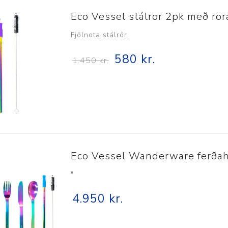
Eco Vessel stálrör 2pk með rö
Fjölnota stálrör.
580 kr.
1.450 kr.
Eco Vessel Wanderware ferðah
"
4.950 kr.