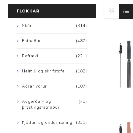
FLOKKAR
Skór
(314)
Aðrar vörur
Fatnaður
(487)
Ljós og öryggi
Raftæki
(221)
Stafir og
Heimili og skrifstofa
(182)
gönguhjálpartæki
Ferðavörur
Aðrar vörur
(107)
Aðgerðar- og
(71)
þrýstingsfatnaður
Þjálfun og endurhæfing
(331)