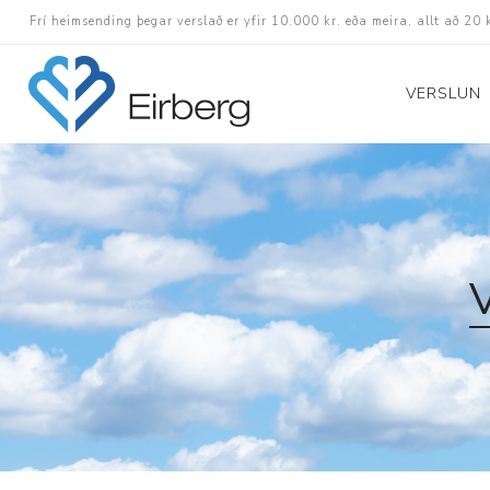
Frí heimsending þegar verslað er yfir 10.000 kr. eða meira, allt að 20 
VERSLUN
Skór
Götuskór
Hlaupaskór
Utanvega- og göng
Barnaskór
Inniskór
Eldri skór á afslætt