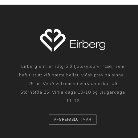
Eirberg ehf. er rótgróið fjölskyldufyrirtæki sem
hefur stutt við bætta heilsu viðskiptavina sinna í
25 ár. Verið velkomin í verslun okkar að
Stórhöfða 25. Virka daga 10-18 og laugardaga
11-16
AFGREIÐSLUTÍMAR