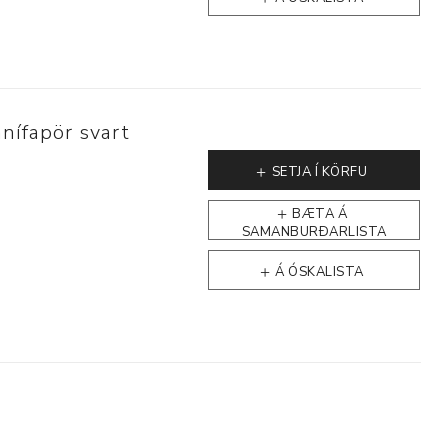
nífapör svart
SETJA Í KÖRFU
BÆTA Á
SAMANBURÐARLISTA
Á ÓSKALISTA