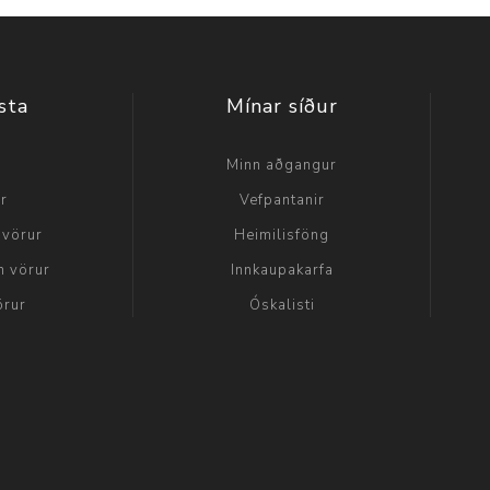
sta
Mínar síður
a
Minn aðgangur
ir
Vefpantanir
 vörur
Heimilisföng
n vörur
Innkaupakarfa
örur
Óskalisti