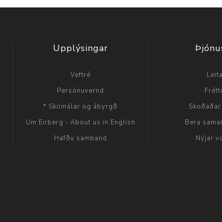
Upplýsingar
Þjónu
Veftré
Leit
Persónuvernd
Frétt
* Skilmálar og ábyrgð
Skoðaðar
Um Eirberg - About us in English
Bera sama
Hafðu samband
Nýjar v