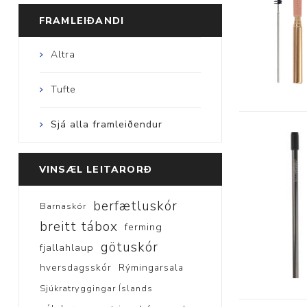
FRAMLEIÐANDI
Altra
Tufte
Sjá alla framleiðendur
VINSÆL LEITARORÐ
berfætluskór
Barnaskór
breitt tábox
ferming
götuskór
fjallahlaup
hversdagsskór
Rýmingarsala
Sjúkratryggingar Íslands