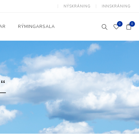
NÝSKRÁNING
INNSKRÁNING
0
0
AR
RÝMINGARSALA
Heimili og skrifstofa
kkur
Baðherbergi
Eldhús
“
Lyftihægindastólar
Ruslafötur
Stólar og vinnuvernd
æki
Svefnherbergi
Athafnir daglegs lífs