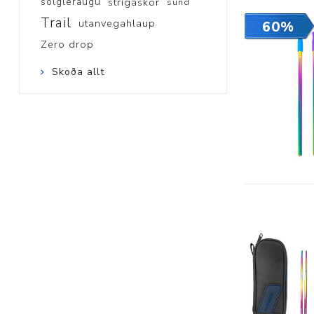
sólgleraugu
strigaskór
sund
Trail
utanvegahlaup
60%
Zero drop
Skoða allt