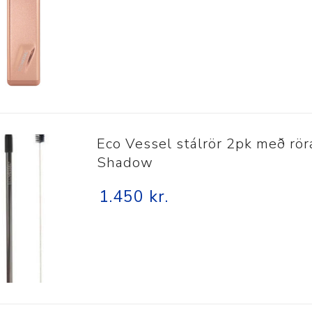
Nálastungudýnur
Réttstöðubelti
Íþrótta- og Kinesiotei
Eco Vessel stálrör 2pk með rör
Shadow
1.450 kr.