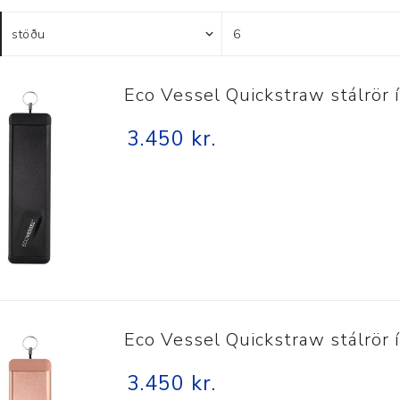
Húfur og vettlingar
Vogir og mælar
Sólgleraugu
Raförvun
Íþróttafatnaður
Eco Vessel Quickstraw stálrör í
Aðgerðar- og þrýstingsfatnaður
3.450 kr.
Aðgerðarfatnaður
Aðrar æfingavörur
Brjóstaaðgerðir
Æfingadýnur og bolta
Þrýstingsvörur
Vatnsflöskur og brús
Gigtarvörur
Hita- og kælimeðferð
Stuðningshlífar
Eco Vessel Quickstraw stálrör í
Næring
3.450 kr.
Jógavörur