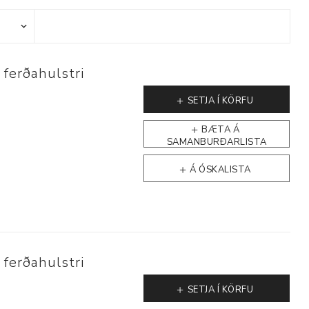
 ferðahulstri
Þjálfun og endurhæfing
SETJA Í KÖRFU
BÆTA Á
SAMANBURÐARLISTA
r
Á ÓSKALISTA
ar
 ferðahulstri
SETJA Í KÖRFU