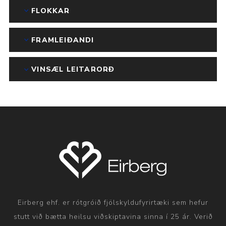
FLOKKAR
FRAMLEIÐANDI
VINSÆL LEITARORÐ
Eirberg ehf. er rótgróið fjölskyldufyrirtæki sem hefur
stutt við bætta heilsu viðskiptavina sinna í 25 ár. Verið