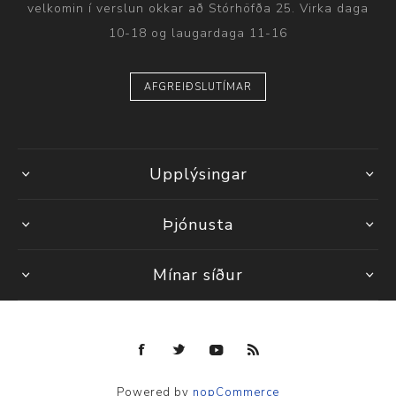
velkomin í verslun okkar að Stórhöfða 25. Virka daga
10-18 og laugardaga 11-16
AFGREIÐSLUTÍMAR
Upplýsingar
Þjónusta
Mínar síður
Powered by
nopCommerce