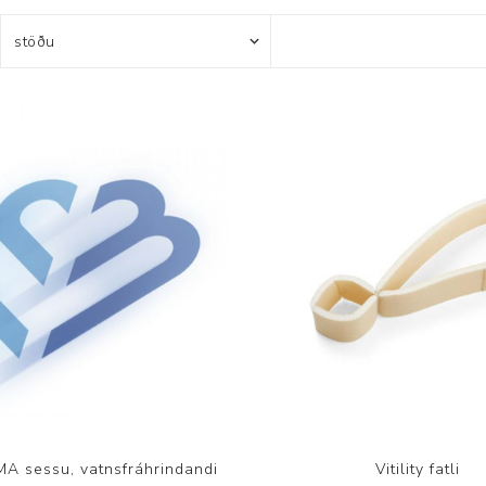
Húfur og vettlingar
Vogir og mælar
Sólgleraugu
Raförvun
Íþróttafatnaður
Aðgerðar- og þrýstingsfatnaður
Aðgerðarfatnaður
Aðrar æfingavörur
Brjóstaaðgerðir
Æfingadýnur og bolta
Þrýstingsvörur
Vatnsflöskur og brús
Gigtarvörur
Hita- og kælimeðferð
Stuðningshlífar
Næring
Jógavörur
MA sessu, vatnsfráhrindandi
Vitility fatli