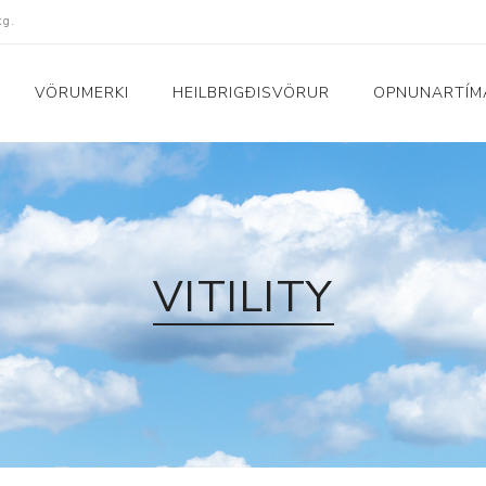
kg.
VÖRUMERKI
HEILBRIGÐISVÖRUR
OPNUNARTÍM
Fatnaður
Raftæki
Peysur og bolir
Dagljós og vekjaraklu
Náttföt
Hár og snyrting
VITILITY
uskór
Buxur
Hljómtæki
Sokkar
Ilmgjafar
Yfirhafnir
Nudd- og hitatæki
i
Sundfatnaður
Raka- og lofthreinsit
Nærföt
Snjallúr