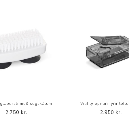
naglabursti með sogskálum
Vitility opnari fyrir töfl
2.750 kr.
2.950 kr.