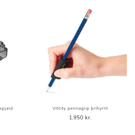
uspjald
Vitility pennagrip þríhyrnt
1.950 kr.