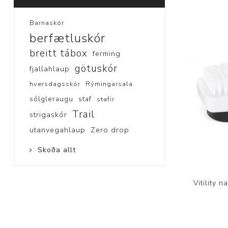
Barnaskór
berfætluskór
breitt tábox
ferming
götuskór
fjallahlaup
hversdagsskór
Rýmingarsala
sólgleraugu
staf
stafir
Trail
strigaskór
utanvegahlaup
Zero drop
Skoða allt
Vitility 