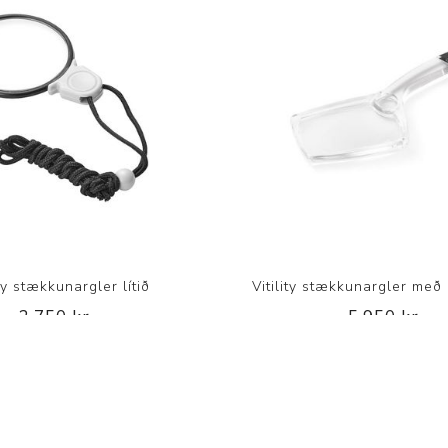
ity stækkunargler lítið
Vitility stækkunargler með
3.750 kr.
5.950 kr.