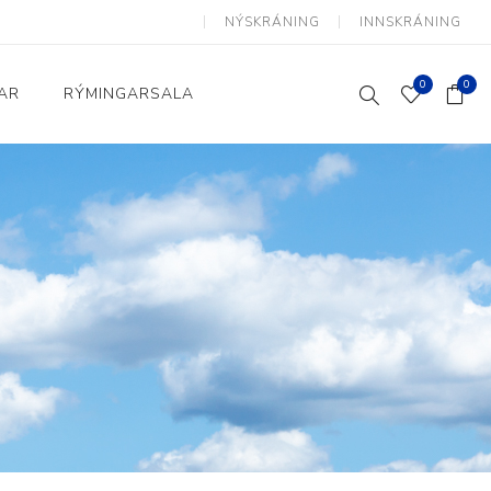
NÝSKRÁNING
INNSKRÁNING
0
0
AR
RÝMINGARSALA
Heimili og skrifstofa
kkur
Baðherbergi
Eldhús
Lyftihægindastólar
Ruslafötur
Stólar og vinnuvernd
æki
Svefnherbergi
Athafnir daglegs lífs