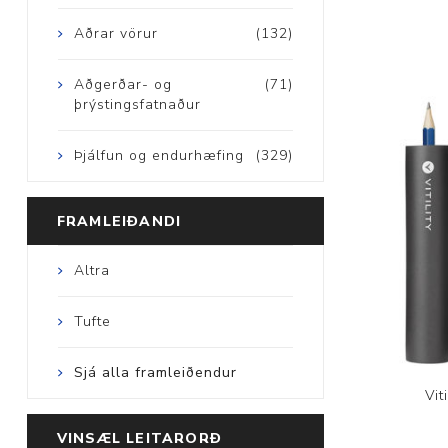
Aðrar vörur
(132)
Aðgerðar- og
(71)
þrýstingsfatnaður
Þjálfun og endurhæfing
(329)
FRAMLEIÐANDI
Altra
Tufte
Sjá alla framleiðendur
Vit
VINSÆL LEITARORÐ