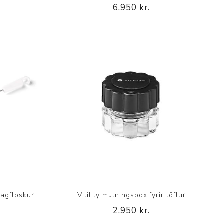
6.950 kr.
p
þvagflöskur
Vitility mulningsbox fyrir töflur
2.950 kr.