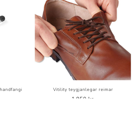
 handfangi
Vitility teygjanlegar reimar
1.950 kr.