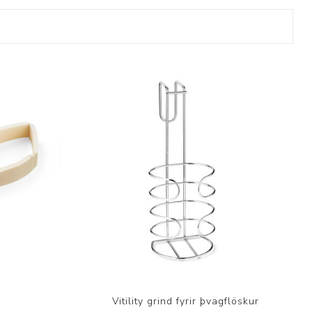
Þjálfun og endurhæfing
r
ar
Vitility grind fyrir þvagflöskur