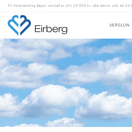
Frí heimsending þegar verslað er yfir 10.000 kr. eða meira, allt að 20 
VERSLUN
Skór
Götuskór
Hlaupaskór
Utanvega- og göng
Barnaskór
Inniskór
Eldri skór á afslætt