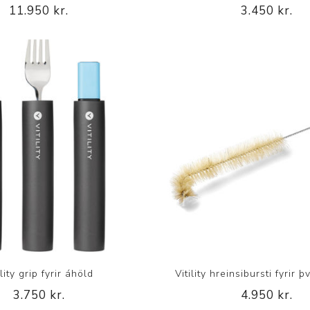
Nálastungudýnur
11.950 kr.
3.450 kr.
Réttstöðubelti
Íþrótta- og Kinesiotei
ility grip fyrir áhöld
Vitility hreinsibursti fyrir 
3.750 kr.
4.950 kr.