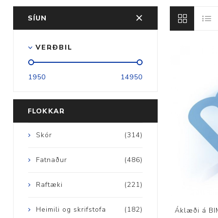
SÍUN
VERÐBIL
Aðrar vörur
1950
14950
Ljós og öryggi
Stafir og
FLOKKAR
gönguhjálpartæki
Ferðavörur
Skór
(314)
Fatnaður
(486)
Raftæki
(221)
Heimili og skrifstofa
(182)
Áklæði á BI