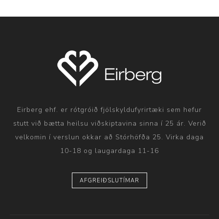
Eirberg ehf. er rótgróið fjölskyldufyrirtæki sem hefur
stutt við bætta heilsu viðskiptavina sinna í 25 ár. Verið
velkomin í verslun okkar að Stórhöfða 25. Virka daga
10-18 og laugardaga 11-16
AFGREIÐSLUTÍMAR