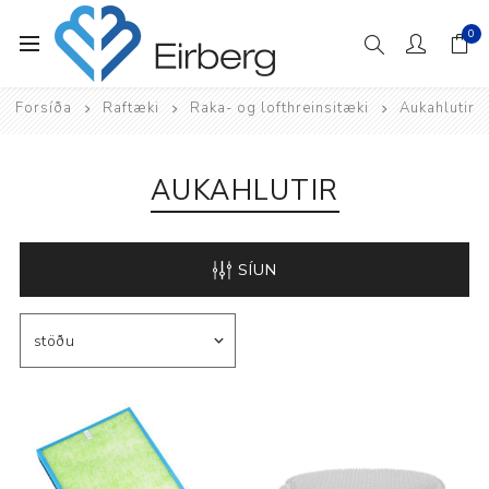
0
Forsíða
Raftæki
Raka- og lofthreinsitæki
Aukahlutir
AUKAHLUTIR
SÍUN